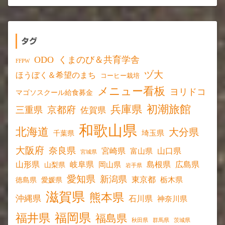
タグ
ODO
くまのび＆共育学舎
FFPW
ヅ大
ほうぼく＆希望のまち
コーヒー栽培
メニュー看板
ヨリドコ
マゴソスクール給食募金
初潮旅館
兵庫県
京都府
三重県
佐賀県
和歌山県
北海道
大分県
埼玉県
千葉県
大阪府
奈良県
宮崎県
山口県
富山県
宮城県
山形県
岐阜県
島根県
広島県
岡山県
山梨県
岩手県
愛知県
新潟県
東京都
愛媛県
栃木県
徳島県
滋賀県
熊本県
沖縄県
石川県
神奈川県
福岡県
福井県
福島県
秋田県
群馬県
茨城県