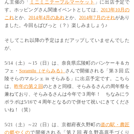
ん主催の「
ミニミニテーブルマーケット
」に出店予定で
す。ホッピングさん関連イベントとしては、
2013年10月の
これ
とか、
2014年4月のあれ
とか、
2014年7月のそれ
があり
ました。今回もばびっと（？）楽しみましょう♪
そしてこれ以降の予定はまだアップしていませんでした
が、
5/14（土）～15（日）は、奈良県広陵町のパンケーキ＆カ
フェ・
Soramilu（そらみる）
さんで開催される「第３回 広
陵そらのマルシェ in そらみる」に出店予定です。こちら
は、
昨年の第２回
のときと同様、そらみるさんの周年祭を
兼ねており、そらみるさんは今年で３周年！ ちなみにラ
ポラポは5/16で４周年となるので併せて祝いにきてくださ
いね！（笑）
5/21（土）～22（日）は、京都府夜久野町の
道の駅・農匠
の郷やくの
で開催される「第７回 夜久野高原手づくり