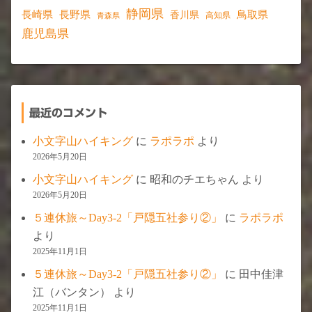
静岡県
長野県
長崎県
鳥取県
香川県
高知県
青森県
鹿児島県
最近のコメント
小文字山ハイキング
に
ラポラポ
より
2026年5月20日
小文字山ハイキング
に
昭和のチエちゃん
より
2026年5月20日
５連休旅～Day3-2「戸隠五社参り②」
に
ラポラポ
より
2025年11月1日
５連休旅～Day3-2「戸隠五社参り②」
に
田中佳津
江（バンタン）
より
2025年11月1日