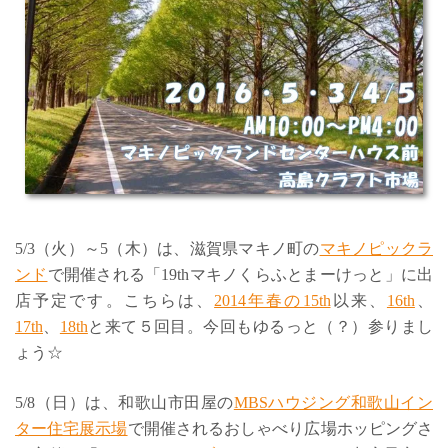
5/3（火）～5（木）は、滋賀県マキノ町の
マキノピックラ
ンド
で開催される「19thマキノくらふとまーけっと」に出
店予定です。こちらは、
2014年春の15th
以来、
16th
、
17th
、
18th
と来て５回目。今回もゆるっと（？）参りまし
ょう☆
5/8（日）は、和歌山市田屋の
MBSハウジング和歌山イン
ター住宅展示場
で開催されるおしゃべり広場ホッピングさ