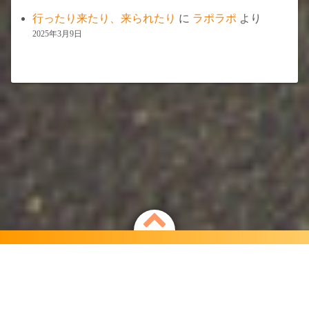
行ったり来たり、来られたり
に
ラポラポ
より
2025年3月9日
Powered by
WordPress
Theme by
Simple Days
自由で氣ままな旅するカフェ「ラポラポ」
©2026
ラポラポ.net