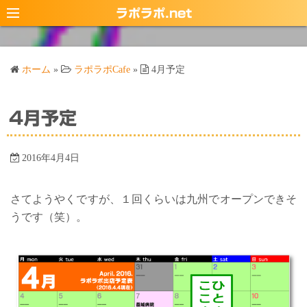
コ
ラポラポ.net
ン
テ
ン
ホーム
»
ラポラポCafe
»
4月予定
ツ
へ
ス
4月予定
キ
ッ
2016年4月4日
プ
さてようやくですが、１回くらいは九州でオープンできそ
うです（笑）。