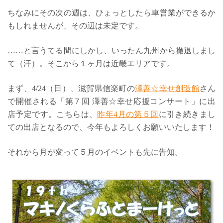
ちなみにその次の週は、ひょっとしたら車営業ができるか
もしれませんが、その辺は未定です。
……と言うてる間にしかし、いったん九州から撤退しまし
て（汗）。そこから１ヶ月は近畿エリアです。
まず、4/24（日）、滋賀県信楽町の
澤善☆幸せ創造館
さん
で開催される「第７回 澤善☆幸せ応援コンサート」に出
店予定です。こちらは、
昨年4月の第５回
に引き続きまし
ての出店となるので、今年もよろしくお願いいたします！
それから月が変って５月のイベントも先に告知。