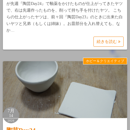
が先週『陶芸Day24』で釉薬をかけたものが仕上がってきたヤツ
で、右は先週作ったものを、削って持ち手を付けたヤツ。 こち
らの仕上がったヤツは、前々回『陶芸Day23』のときに出来た白
いヤツと兄弟（もしくは姉妹）。お皿部分を入れ替えても、な
か…
続きを読む
ホビー＆クリエイティブ
7月
14
2026