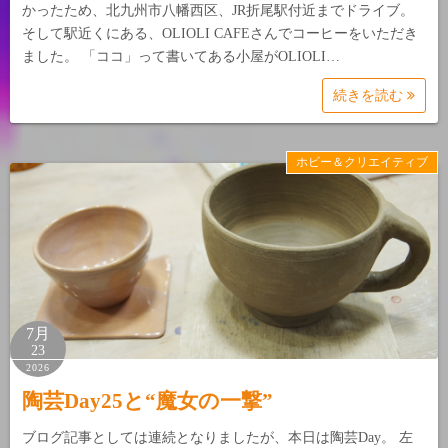
かったため、北九州市八幡西区、JR折尾駅付近までドライブ。
そして駅近くにある、OLIOLI CAFEさんでコーヒーをいただき
ました。 「ココ」って書いてある小屋がOLIOLI…
続きを読む
ホビー＆クリエイティブ
7月
23
2026
陶芸Day25と“魔女の一撃”
ブログ記事としては連続となりましたが、本日は陶芸Day。 左