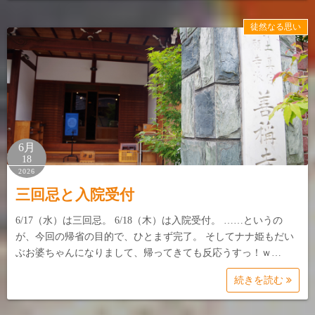
徒然なる思い
6月
18
2026
三回忌と入院受付
6/17（水）は三回忌。 6/18（木）は入院受付。 ……というの
が、今回の帰省の目的で、ひとまず完了。 そしてナナ姫もだい
ぶお婆ちゃんになりまして、帰ってきても反応うすっ！ｗ…
続きを読む