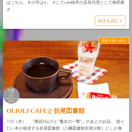
はこちら。８の字は∞。 そしてcafe桜亭の店長代理として御昇殿
さ…
続きを読む
温泉＆食べ歩き
7月
25
2026
OLIOLI CAFEと折尾図書館
7/23（木）、『陶芸Day25と“魔女の一撃”』のあとのお話。 借り
たい本が後述する折尾図書館（八幡図書館折尾分館）にしか無