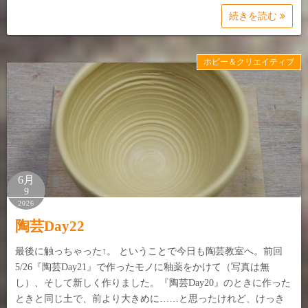
続きを読む
ホビー＆クリエイティブ
6月
9
2026
陶芸Day22
最後に触っちゃった↑。 ということで今日も陶芸教室へ。前回
5/26『陶芸Day21』で作ったモノに釉薬をかけて（写真は無
し）、そして新しく作りました。『陶芸Day20』のときに作った
ときと同じ土で、前より大きめに……と思ったけれど、けっき