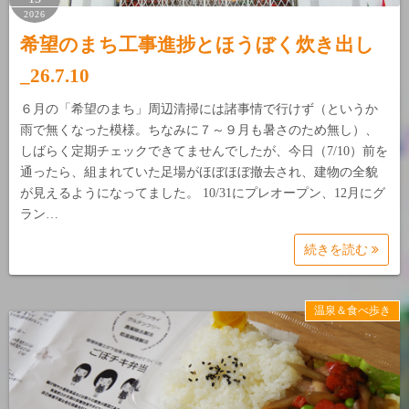
2026
希望のまち工事進捗とほうぼく炊き出し
_26.7.10
６月の「希望のまち」周辺清掃には諸事情で行けず（というか
雨で無くなった模様。ちなみに７～９月も暑さのため無し）、
しばらく定期チェックできてませんでしたが、今日（7/10）前を
通ったら、組まれていた足場がほぼほぼ撤去され、建物の全貌
が見えるようになってました。 10/31にプレオープン、12月にグ
ラン…
続きを読む
温泉＆食べ歩き