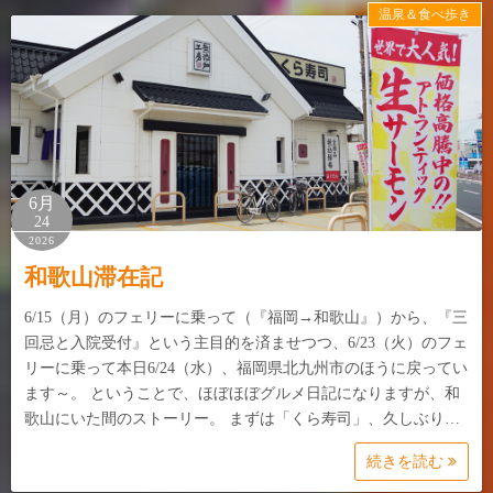
温泉＆食べ歩き
6月
24
2026
和歌山滞在記
6/15（月）のフェリーに乗って（『福岡→和歌山』）から、『三
回忌と入院受付』という主目的を済ませつつ、6/23（火）のフェ
リーに乗って本日6/24（水）、福岡県北九州市のほうに戻ってい
ます～。 ということで、ほぼほぼグルメ日記になりますが、和
歌山にいた間のストーリー。 まずは「くら寿司」、久しぶり…
続きを読む