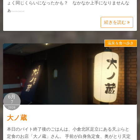
ょく同じくらいになったかも？ なかなか上手になりませんな
ぁ………
続きを読む
温泉＆食べ歩き
6月
7
2026
大ノ蔵
本日のバイト終了後のごはんは、小倉北区足立にある天ぷらと
定食のお店「大ノ蔵」さん。 手前が白身魚定食、奥がとり天定