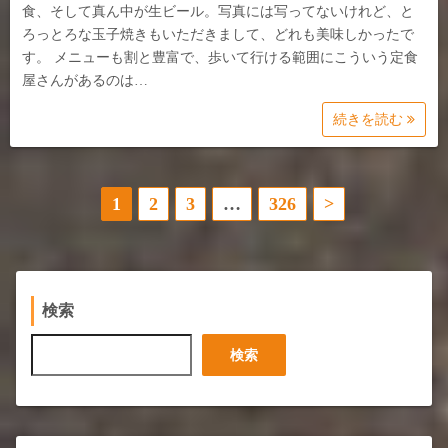
食、そして真ん中が生ビール。写真には写ってないけれど、と
ろっとろな玉子焼きもいただきまして、どれも美味しかったで
す。 メニューも割と豊富で、歩いて行ける範囲にこういう定食
屋さんがあるのは…
続きを読む
投
1
2
3
…
326
>
稿
の
検索
ペ
検
検索
ー
索
ジ
送