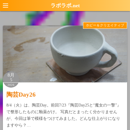
コ
ラポラポ.net
ン
テ
ホビー＆クリエイティブ
ン
ツ
へ
ス
キ
ッ
プ
8月
5
2026
陶芸Day26
8/4（火）は、陶芸Day。前回7/23『陶芸Day25と“魔女の一撃”』
で整形したものに釉薬がけ。 写真だとまったく分かりません
が、今回は筆で模様をつけてみました。どんな仕上がりになり
ますやら？…