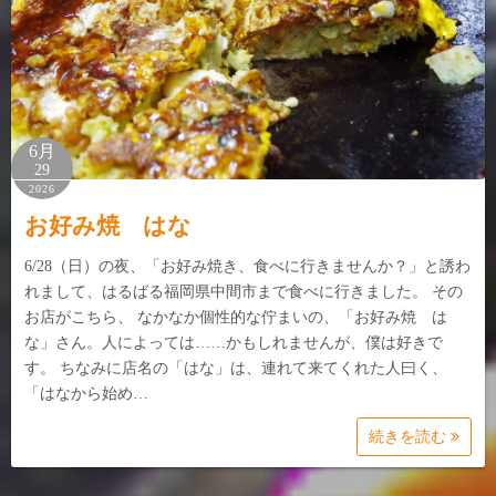
6月
29
2026
お好み焼 はな
6/28（日）の夜、「お好み焼き、食べに行きませんか？」と誘わ
れまして、はるばる福岡県中間市まで食べに行きました。 その
お店がこちら、 なかなか個性的な佇まいの、「お好み焼 は
な」さん。人によっては……かもしれませんが、僕は好きで
す。 ちなみに店名の「はな」は、連れて来てくれた人曰く、
「はなから始め…
続きを読む