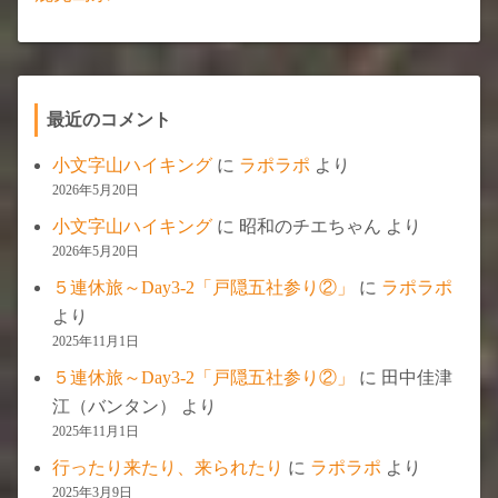
最近のコメント
小文字山ハイキング
に
ラポラポ
より
2026年5月20日
小文字山ハイキング
に
昭和のチエちゃん
より
2026年5月20日
５連休旅～Day3-2「戸隠五社参り②」
に
ラポラポ
より
2025年11月1日
５連休旅～Day3-2「戸隠五社参り②」
に
田中佳津
江（バンタン）
より
2025年11月1日
行ったり来たり、来られたり
に
ラポラポ
より
2025年3月9日