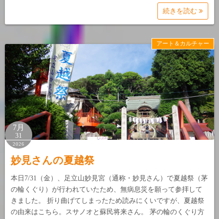
続きを読む
アート＆カルチャー
7月
31
2026
妙見さんの夏越祭
本日7/31（金）、足立山妙見宮（通称・妙見さん）で夏越祭（茅
の輪くぐり）が行われていたため、無病息災を願って参拝して
きました。 折り曲げてしまったため読みにくいですが、夏越祭
の由来はこちら。スサノオと蘇民将来さん。 茅の輪のくぐり方