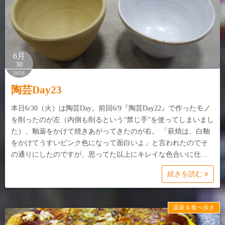
6月
30
2026
陶芸Day23
本日6/30（火）は陶芸Day。前回6/9『陶芸Day22』で作ったモノ
を削ったのが左（内側も削るという“禁じ手”を使ってしまいまし
た）、釉薬をかけて焼きあがってきたのが右。 「萩焼は、白釉
をかけてうすいピンク色になって面白いよ」と言われたのでそ
の通りにしたのですが、思ってた以上にキレイな色合いに仕…
続きを読む
温泉＆食べ歩き