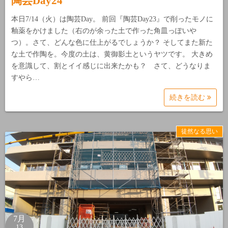
陶芸Day24
本日7/14（火）は陶芸Day。 前回『陶芸Day23』で削ったモノに
釉薬をかけました（右のが余った土で作った角皿っぽいや
つ）。さて、どんな色に仕上がるでしょうか？ そしてまた新た
な土で作陶を。今度の土は、黄御影土というヤツです。 大きめ
を意識して、割とイイ感じに出来たかも？ さて、どうなりま
すやら…
続きを読む
徒然なる思い
7月
13