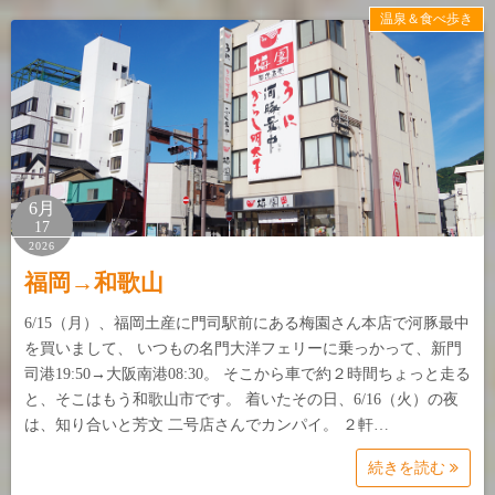
温泉＆食べ歩き
6月
17
2026
福岡→和歌山
6/15（月）、福岡土産に門司駅前にある梅園さん本店で河豚最中
を買いまして、 いつもの名門大洋フェリーに乗っかって、新門
司港19:50→大阪南港08:30。 そこから車で約２時間ちょっと走る
と、そこはもう和歌山市です。 着いたその日、6/16（火）の夜
は、知り合いと芳文 二号店さんでカンパイ。 ２軒…
続きを読む