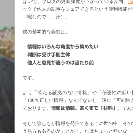
ほいで、ブログの更新頻度が下がっている反面、
fa
ックで他人の記事をシェアできるという便利機能が
（暇なので……汗）。
僕の基本的な姿勢は、
・
情報はいろんな角度から集めたい
・
判断は受け手側主体
・
他人と意見が違うのは当たり前
です。
よく「確たる証拠のない情報」や「信憑性の低い
「100％正しい情報」なんてないし、逆に「可能
ております。
情報は情報。あくまで「材料」
。であ
そして誰しもが情報を発信できるこの世の中、その
う見方もあるのか」とか「これはちょっと無いなー