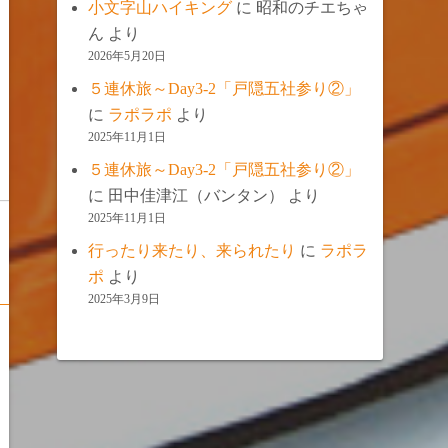
小文字山ハイキング
に
昭和のチエちゃ
ん
より
2026年5月20日
５連休旅～Day3-2「戸隠五社参り②」
に
ラポラポ
より
2025年11月1日
５連休旅～Day3-2「戸隠五社参り②」
に
田中佳津江（バンタン）
より
2025年11月1日
行ったり来たり、来られたり
に
ラポラ
ポ
より
2025年3月9日