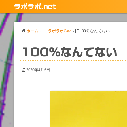
コ
ラポラポ.net
ン
テ
ン
ホーム
»
ラポラポCafe
»
100％なんてない
ツ
へ
ス
100％なんてない
キ
ッ
プ
2020年4月6日