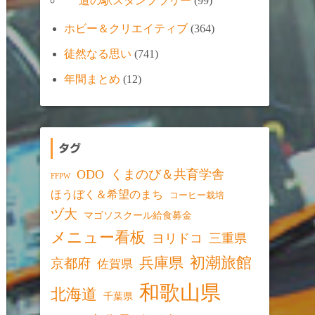
道の駅スタンプラリー
(99)
ホビー＆クリエイティブ
(364)
徒然なる思い
(741)
年間まとめ
(12)
タグ
ODO
くまのび＆共育学舎
FFPW
ほうぼく＆希望のまち
コーヒー栽培
ヅ大
マゴソスクール給食募金
メニュー看板
ヨリドコ
三重県
初潮旅館
兵庫県
京都府
佐賀県
和歌山県
北海道
千葉県