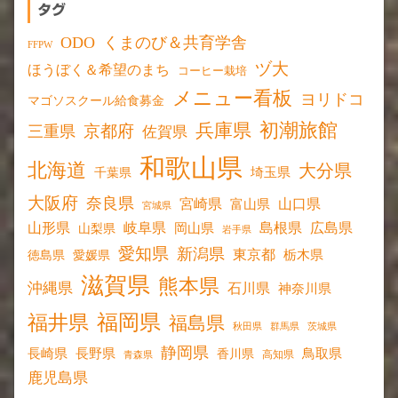
タグ
ODO
くまのび＆共育学舎
FFPW
ヅ大
ほうぼく＆希望のまち
コーヒー栽培
メニュー看板
ヨリドコ
マゴソスクール給食募金
初潮旅館
兵庫県
京都府
三重県
佐賀県
和歌山県
北海道
大分県
埼玉県
千葉県
大阪府
奈良県
宮崎県
山口県
富山県
宮城県
山形県
岐阜県
島根県
広島県
岡山県
山梨県
岩手県
愛知県
新潟県
東京都
愛媛県
栃木県
徳島県
滋賀県
熊本県
沖縄県
石川県
神奈川県
福岡県
福井県
福島県
秋田県
群馬県
茨城県
静岡県
長野県
長崎県
鳥取県
香川県
高知県
青森県
鹿児島県