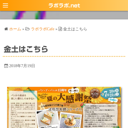
コ
ラポラポ.net
ン
テ
ン
ホーム
»
ラポラポCafe
»
金土はこちら
ツ
へ
ス
金土はこちら
キ
ッ
2018年7月19日
プ