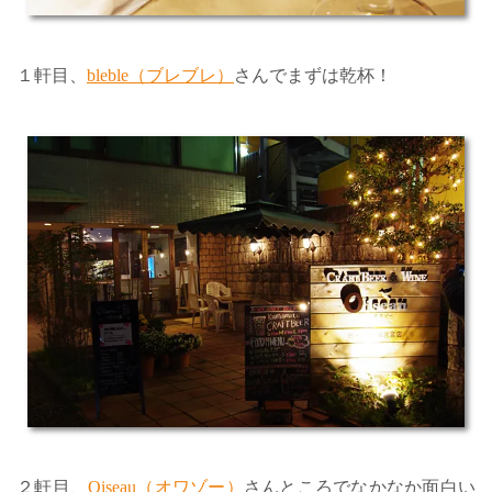
１軒目、
bleble（ブレブレ）
さんでまずは乾杯！
２軒目、
Oiseau（オワゾー）
さんところでなかなか面白い