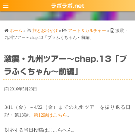
コ
ラポラポ.net
ン
テ
ン
ホーム
»
旅とお出かけ
»
アート＆カルチャー
»
激震・
ツ
九州ツアー～chap.13「ブラふくちゃん～前編」
へ
ス
激震・九州ツアー～chap.13「ブ
キ
ッ
ラふくちゃん～前編」
プ
2016年5月23日
3/11（金）～4/22（金）までの九州ツアーを振り返る日
記・第13話。
第12話はこちら
。
対応する当日投稿はここらへん。