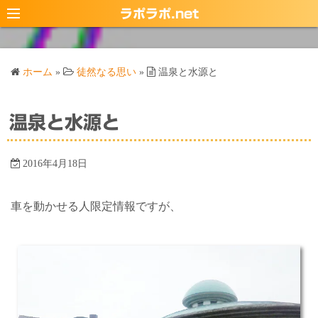
コ
ラポラポ.net
ン
テ
ン
ホーム
»
徒然なる思い
»
温泉と水源と
ツ
へ
ス
温泉と水源と
キ
ッ
2016年4月18日
プ
車を動かせる人限定情報ですが、