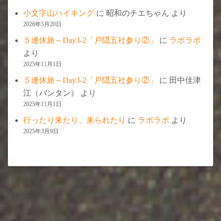
小文字山ハイキング
に
昭和のチエちゃん
より
2026年5月20日
５連休旅～Day3-2「戸隠五社参り②」
に
ラポラポ
より
2025年11月1日
５連休旅～Day3-2「戸隠五社参り②」
に
田中佳津
江（バンタン）
より
2025年11月1日
行ったり来たり、来られたり
に
ラポラポ
より
2025年3月9日