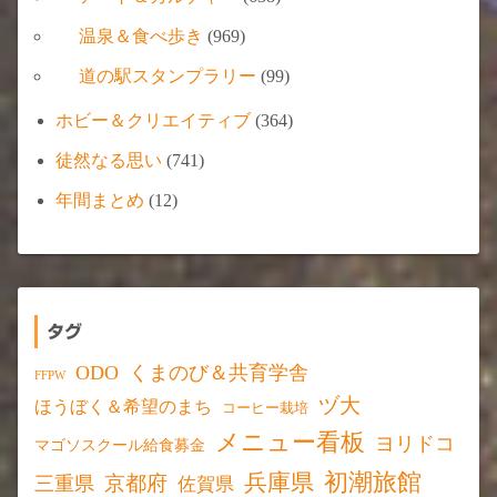
温泉＆食べ歩き
(969)
道の駅スタンプラリー
(99)
ホビー＆クリエイティブ
(364)
徒然なる思い
(741)
年間まとめ
(12)
タグ
ODO
くまのび＆共育学舎
FFPW
ヅ大
ほうぼく＆希望のまち
コーヒー栽培
メニュー看板
ヨリドコ
マゴソスクール給食募金
初潮旅館
兵庫県
京都府
三重県
佐賀県