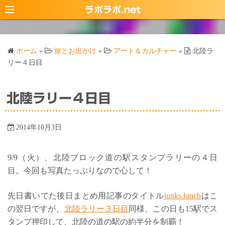
コ
ラポラポ.net
ン
テ
ン
ホーム
»
旅とお出かけ
»
アート＆カルチャー
»
北陸ラ
ツ
リー４日目
へ
ス
北陸ラリー４日目
キ
ッ
プ
2014年10月3日
9/9（火）、北陸ブロック道の駅スタンプラリーの４日
目。今回も写真たっぷりなので心して！
先日書いてた後日まとめ用記事のタイトル
junks lunch
はこ
の翌日ですが、
北陸ラリー３日目
同様、この日も15駅でス
タンプ押印して、北陸の道の駅の約半分を制覇！