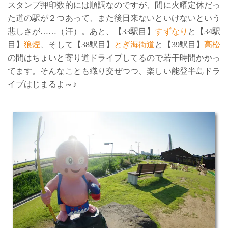
スタンプ押印数的には順調なのですが、間に火曜定休だっ
た道の駅が２つあって、また後日来ないといけないという
悲しさが……（汗）。あと、【33駅目】
すずなり
と【34駅
目】
狼煙
、そして【38駅目】
とぎ海街道
と【39駅目】
高松
の間はちょいと寄り道ドライブしてるので若干時間かかっ
てます。そんなことも織り交ぜつつ、楽しい能登半島ドラ
イブはじまるよ～♪