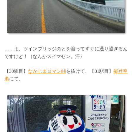
……ま、ツインブリッジのとを渡ってすぐに通り過ぎるん
ですけど！（なんかスイマセン。汗）
【30駅目】
なかじまロマン峠
を抜けて、【31駅目】
能登空
港
にて、