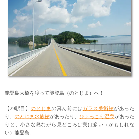
能登島大橋を渡って能登島（のとじま）へ！
【29駅目】
のとじま
の真ん前には
ガラス美術館
があった
り、
のとじま水族館
があったり、
ひょっこり温泉
があった
りと、小さな島ながら見どころは実は多い（かもしれな
い）能登島。