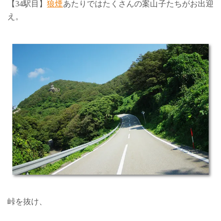
【34駅目】
狼煙
あたりではたくさんの案山子たちがお出迎
え。
峠を抜け、