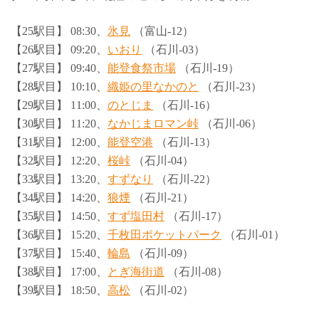
【25駅目】 08:30、
氷見
（富山-12）
【26駅目】 09:20、
いおり
（石川-03）
【27駅目】 09:40、
能登食祭市場
（石川-19）
【28駅目】 10:10、
織姫の里なかのと
（石川-23）
【29駅目】 11:00、
のとじま
（石川-16）
【30駅目】 11:20、
なかじまロマン峠
（石川-06）
【31駅目】 12:00、
能登空港
（石川-13）
【32駅目】 12:20、
桜峠
（石川-04）
【33駅目】 13:20、
すずなり
（石川-22）
【34駅目】 14:20、
狼煙
（石川-21）
【35駅目】 14:50、
すず塩田村
（石川-17）
【36駅目】 15:20、
千枚田ポケットパーク
（石川-01）
【37駅目】 15:40、
輪島
（石川-09）
【38駅目】 17:00、
とぎ海街道
（石川-08）
【39駅目】 18:50、
高松
（石川-02）