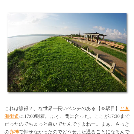
これは誰得？、な世界一長いベンチのある【38駅目】
とぎ
海街道
に17:00到着。ふぅ、間に合った。ここが17:30まで
だったのでちょっと急いでたんですよねー。まぁ、さっき
の
赤神
で押せなかったのでどうせまた通ることになるんで