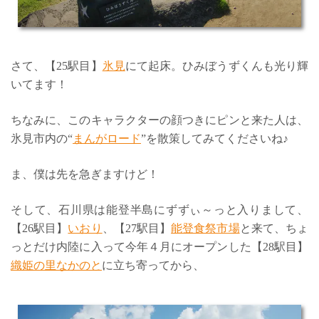
さて、【25駅目】
氷見
にて起床。ひみぼうずくんも光り輝
いてます！
ちなみに、このキャラクターの顔つきにピンと来た人は、
氷見市内の“
まんがロード
”を散策してみてくださいね♪
ま、僕は先を急ぎますけど！
そして、石川県は能登半島にずずぃ～っと入りまして、
【26駅目】
いおり
、【27駅目】
能登食祭市場
と来て、ちょ
っとだけ内陸に入って今年４月にオープンした【28駅目】
織姫の里なかのと
に立ち寄ってから、