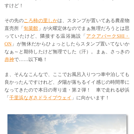
すけど！
その先の
ころ柿の里しか
は、スタンプが置いてある農産物
直売所「
旬菜館
」が火曜定休なのでまぁ無理だろうとは思
っていたけど、隣接する温浴施設「
アクアパークSHI・
ON
」が無休だからひょっとしたらスタンプ置いてないか
なぁ～と期待したけど無理でした（汗）。まぁ、さっきの
赤神
で……以下略！
ま、そんなこんなで、ここでお風呂入りつつ車中泊しても
良かったんですけれど、夕陽が落ちるイイ感じの時間帯に
なってきたので本日の寄り道・第２弾！ 車で走れる砂浜
「
千里浜なぎさドライブウェイ
」に向かいます！