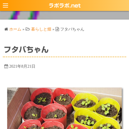
コ
ラポラポ.net
ン
テ
ン
ホーム
»
暮らしと畑
»
フタバちゃん
ツ
へ
ス
フタバちゃん
キ
ッ
2021年8月21日
プ