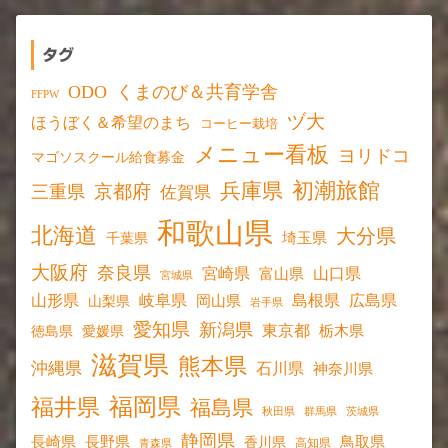
タグ
ODO
くまのび＆共育学舎
FFPW
ヅ大
ほうぼく＆希望のまち
コーヒー栽培
メニュー看板
ヨリドコ
マゴソスクール給食募金
初潮旅館
兵庫県
京都府
三重県
佐賀県
和歌山県
北海道
大分県
埼玉県
千葉県
大阪府
奈良県
宮崎県
山口県
富山県
宮城県
山形県
岐阜県
島根県
広島県
岡山県
山梨県
岩手県
愛知県
新潟県
東京都
愛媛県
栃木県
徳島県
滋賀県
熊本県
沖縄県
石川県
神奈川県
福岡県
福井県
福島県
秋田県
群馬県
茨城県
静岡県
長野県
長崎県
鳥取県
香川県
高知県
青森県