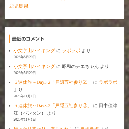
鹿児島県
最近のコメント
小文字山ハイキング
に
ラポラポ
より
2026年5月20日
小文字山ハイキング
に
昭和のチエちゃん
より
2026年5月20日
５連休旅～Day3-2「戸隠五社参り②」
に
ラポラポ
より
2025年11月1日
５連休旅～Day3-2「戸隠五社参り②」
に
田中佳津
江（バンタン）
より
2025年11月1日
行ったり来たり、来られたり
に
ラポラポ
より