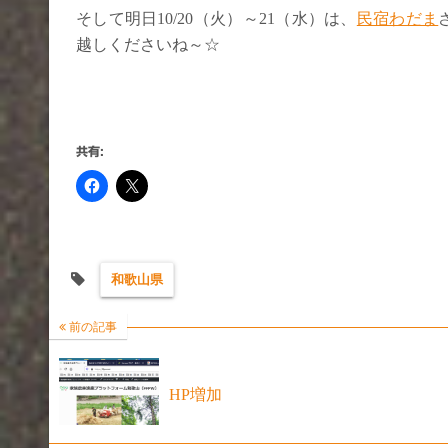
そして明日10/20（火）～21（水）は、
民宿わだま
越しくださいね～☆
共有:
和歌山県
前の記事
HP増加