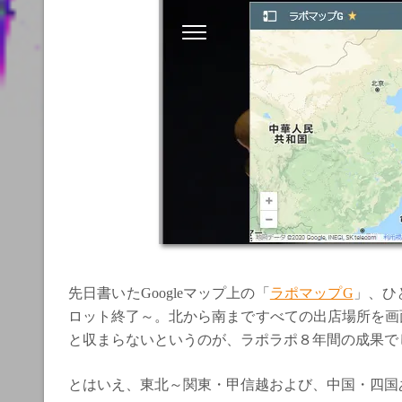
先日書いたGoogleマップ上の「
ラポマップG
」、ひ
ロット終了～。北から南まですべての出店場所を画
と収まらないというのが、ラポラポ８年間の成果で
とはいえ、東北～関東・甲信越および、中国・四国