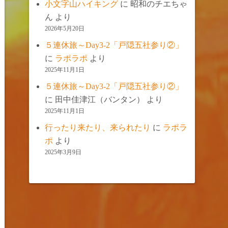
小文字山ハイキング
に
昭和のチエちゃ
ん
より
2026年5月20日
５連休旅～Day3-2「戸隠五社参り②」
に
ラポラポ
より
2025年11月1日
５連休旅～Day3-2「戸隠五社参り②」
に
田中佳津江（バンタン）
より
2025年11月1日
行ったり来たり、来られたり
に
ラポラ
ポ
より
2025年3月9日