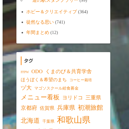
道の駅スタンプラリー
(99)
ホビー＆クリエイティブ
(364)
徒然なる思い
(741)
年間まとめ
(12)
タグ
ODO
くまのび＆共育学舎
FFPW
ほうぼく＆希望のまち
コーヒー栽培
ヅ大
マゴソスクール給食募金
メニュー看板
ヨリドコ
三重県
初潮旅館
兵庫県
京都府
佐賀県
和歌山県
北海道
千葉県