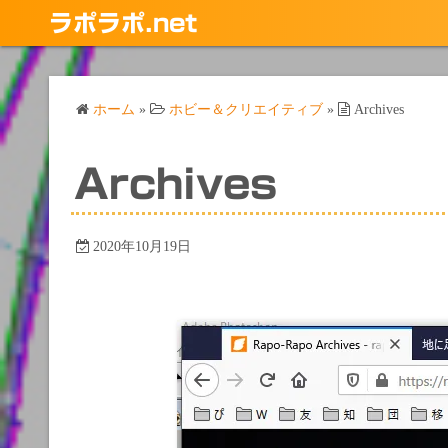
コ
ラポラポ.net
ン
テ
ン
ホーム
»
ホビー＆クリエイティブ
»
Archives
ツ
へ
ス
Archives
キ
ッ
プ
2020年10月19日