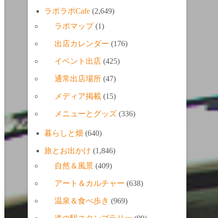
ラポラポCafe
(2,649)
ラポマップ
(1)
出店カレンダー
(176)
イベント出店
(425)
通常出店場所
(47)
メディア掲載
(15)
メニューとグッズ
(336)
暮らしと畑
(640)
旅とお出かけ
(1,846)
自然＆風景
(409)
アート＆カルチャー
(638)
温泉＆食べ歩き
(969)