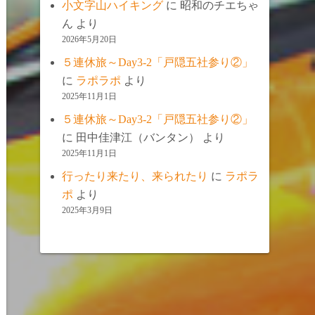
小文字山ハイキング
に
昭和のチエちゃ
ん
より
2026年5月20日
５連休旅～Day3-2「戸隠五社参り②」
に
ラポラポ
より
2025年11月1日
５連休旅～Day3-2「戸隠五社参り②」
に
田中佳津江（バンタン）
より
2025年11月1日
行ったり来たり、来られたり
に
ラポラ
ポ
より
2025年3月9日