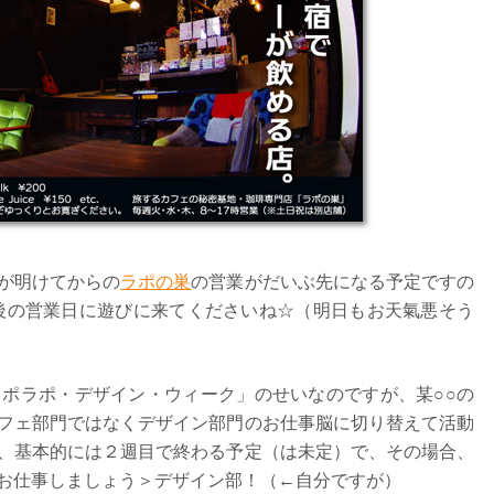
が明けてからの
ラポの巣
の営業がだいぶ先になる予定ですの
最後の営業日に遊びに来てくださいね☆（明日もお天氣悪そう
ポラポ・デザイン・ウィーク」のせいなのですが、某○○の
フェ部門ではなくデザイン部門のお仕事脳に切り替えて活動
、基本的には２週目で終わる予定（は未定）で、その場合、
お仕事しましょう＞デザイン部！（←自分ですが）