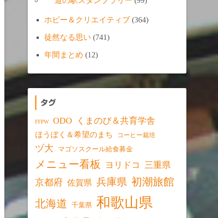
道の駅スタンプラリー
(99)
ホビー＆クリエイティブ
(364)
徒然なる思い
(741)
年間まとめ
(12)
タグ
ODO
くまのび＆共育学舎
FFPW
ほうぼく＆希望のまち
コーヒー栽培
ヅ大
マゴソスクール給食募金
メニュー看板
ヨリドコ
三重県
初潮旅館
兵庫県
京都府
佐賀県
和歌山県
北海道
千葉県