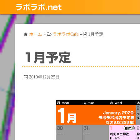
コ
ラポラポ.net
ン
テ
ン
ホーム
»
ラポラポCafe
»
1月予定
ツ
へ
ス
1月予定
キ
ッ
プ
2019年12月25日