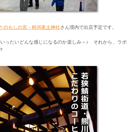
たのもしの宮・粉河産土神社
さん境内で出店予定です。
いったいどんな感じになるのか楽しみ～♪ それから、ラポ
？