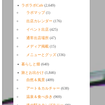
ラポラポCafe
(2,649)
ラポマップ
(1)
出店カレンダー
(176)
イベント出店
(425)
通常出店場所
(47)
メディア掲載
(15)
メニューとグッズ
(336)
暮らしと畑
(640)
旅とお出かけ
(1,846)
自然＆風景
(409)
アート＆カルチャー
(638)
温泉＆食べ歩き
(969)