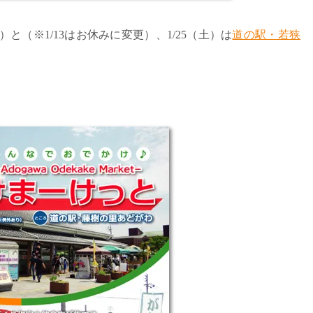
）と（※1/13はお休みに変更）、1/25（土）は
道の駅・若狭