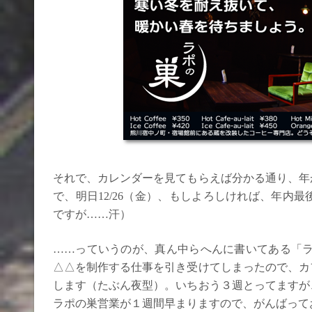
それで、カレンダーを見てもらえば分かる通り、年
で、明日12/26（金）、もしよろしければ、年内
ですが……汗）
……っていうのが、真ん中らへんに書いてある「ラ
△△を制作する仕事を引き受けてしまったので、カ
します（たぶん夜型）。いちおう３週とってますが
ラポの巣営業が１週間早まりますので、がんばって