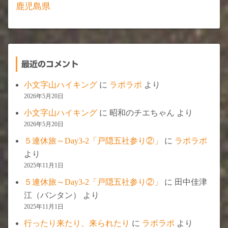
鹿児島県
最近のコメント
小文字山ハイキング
に
ラポラポ
より
2026年5月20日
小文字山ハイキング
に
昭和のチエちゃん
より
2026年5月20日
５連休旅～Day3-2「戸隠五社参り②」
に
ラポラポ
より
2025年11月1日
５連休旅～Day3-2「戸隠五社参り②」
に
田中佳津
江（バンタン）
より
2025年11月1日
行ったり来たり、来られたり
に
ラポラポ
より