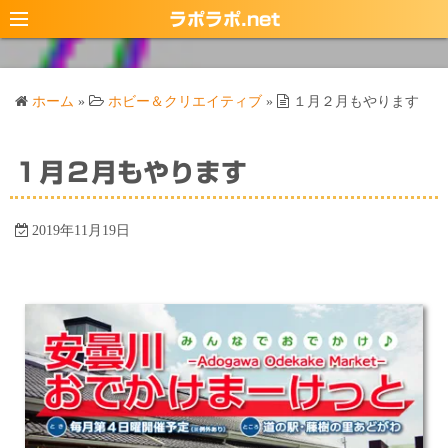
コ
ラポラポ.net
ン
テ
ン
ホーム
»
ホビー＆クリエイティブ
»
１月２月もやります
ツ
へ
ス
１月２月もやります
キ
ッ
2019年11月19日
プ