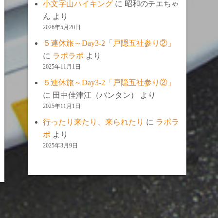
小文字山ハイキング
に
昭和のチエちゃ
ん
より
2026年5月20日
５連休旅～Day3-2「戸隠五社参り②」
に
ラポラポ
より
2025年11月1日
５連休旅～Day3-2「戸隠五社参り②」
に
田中佳津江（バンタン）
より
2025年11月1日
行ったり来たり、来られたり
に
ラポラ
ポ
より
2025年3月9日