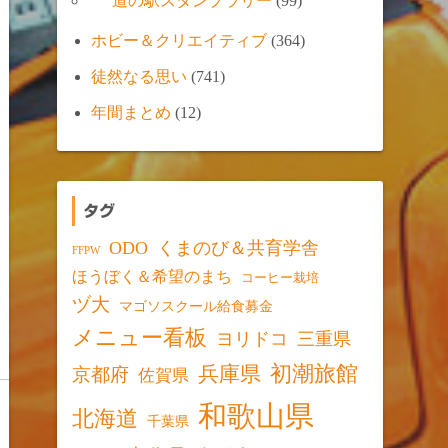
道の駅スタンプラリー
(99)
ホビー＆クリエイティブ
(364)
徒然なる思い
(741)
年間まとめ
(12)
タグ
ODO
くまのび＆共育学舎
FFPW
ほうぼく＆希望のまち
コーヒー栽培
ヅ大
マゴソスクール給食募金
メニュー看板
ヨリドコ
三重県
初潮旅館
兵庫県
京都府
佐賀県
和歌山県
北海道
千葉県