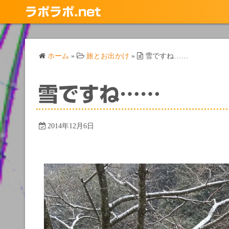
コ
ラポラポ.net
ン
テ
ン
ホーム
»
旅とお出かけ
»
雪ですね……
ツ
へ
ス
雪ですね……
キ
ッ
プ
2014年12月6日