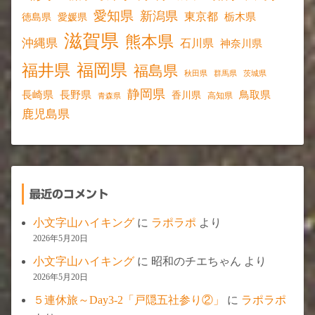
愛知県
新潟県
東京都
愛媛県
栃木県
徳島県
滋賀県
熊本県
沖縄県
石川県
神奈川県
福岡県
福井県
福島県
秋田県
群馬県
茨城県
静岡県
長野県
長崎県
鳥取県
香川県
高知県
青森県
鹿児島県
最近のコメント
小文字山ハイキング
に
ラポラポ
より
2026年5月20日
小文字山ハイキング
に
昭和のチエちゃん
より
2026年5月20日
５連休旅～Day3-2「戸隠五社参り②」
に
ラポラポ