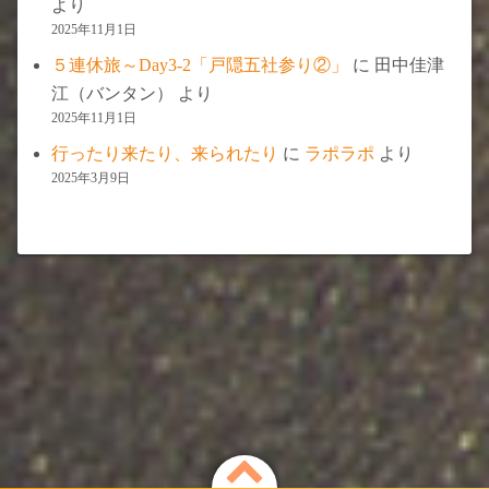
より
2025年11月1日
５連休旅～Day3-2「戸隠五社参り②」
に
田中佳津
江（バンタン）
より
2025年11月1日
行ったり来たり、来られたり
に
ラポラポ
より
2025年3月9日