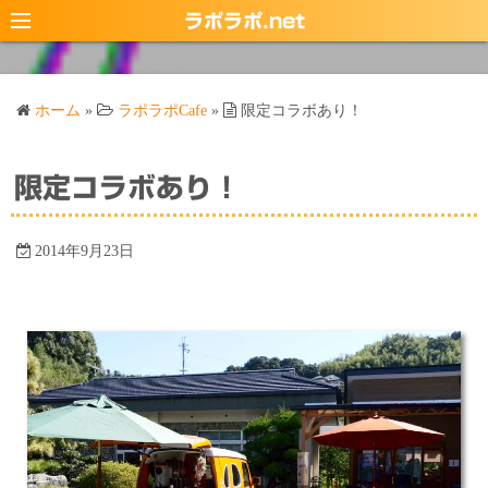
コ
ラポラポ.net
ン
テ
ン
ホーム
»
ラポラポCafe
»
限定コラボあり！
ツ
へ
ス
限定コラボあり！
キ
ッ
2014年9月23日
プ