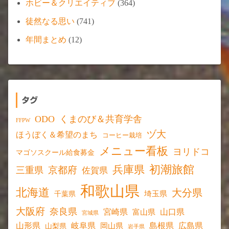
ホビー＆クリエイティブ
(364)
徒然なる思い
(741)
年間まとめ
(12)
タグ
ODO
くまのび＆共育学舎
FFPW
ヅ大
ほうぼく＆希望のまち
コーヒー栽培
メニュー看板
ヨリドコ
マゴソスクール給食募金
初潮旅館
兵庫県
京都府
三重県
佐賀県
和歌山県
北海道
大分県
埼玉県
千葉県
大阪府
奈良県
宮崎県
山口県
富山県
宮城県
山形県
岐阜県
島根県
広島県
岡山県
山梨県
岩手県