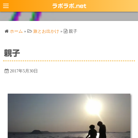
コ
ラポラポ.net
ン
テ
ン
ホーム
»
旅とお出かけ
»
親子
ツ
へ
ス
親子
キ
ッ
2017年5月30日
プ