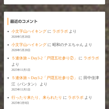
最近のコメント
小文字山ハイキング
に
ラポラポ
より
2026年5月20日
小文字山ハイキング
に
昭和のチエちゃん
より
2026年5月20日
５連休旅～Day3-2「戸隠五社参り②」
に
ラポラポ
より
2025年11月1日
５連休旅～Day3-2「戸隠五社参り②」
に
田中佳津
江（バンタン）
より
2025年11月1日
行ったり来たり、来られたり
に
ラポラポ
より
2025年3月9日