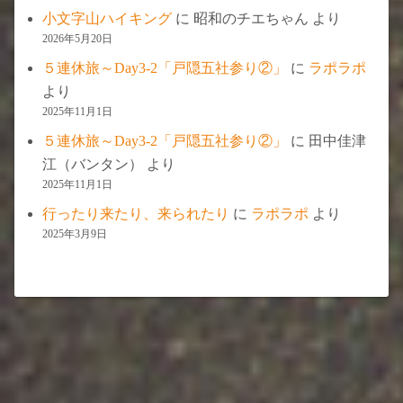
小文字山ハイキング
に
昭和のチエちゃん
より
2026年5月20日
５連休旅～Day3-2「戸隠五社参り②」
に
ラポラポ
より
2025年11月1日
５連休旅～Day3-2「戸隠五社参り②」
に
田中佳津
江（バンタン）
より
2025年11月1日
行ったり来たり、来られたり
に
ラポラポ
より
2025年3月9日