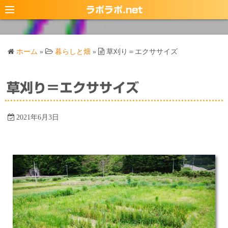
コ
ラポラポ.net
ン
テ
ン
ホーム
»
暮らしと畑
»
草刈り＝エクササイズ
ツ
へ
ス
草刈り＝エクササイズ
キ
ッ
2021年6月3日
プ