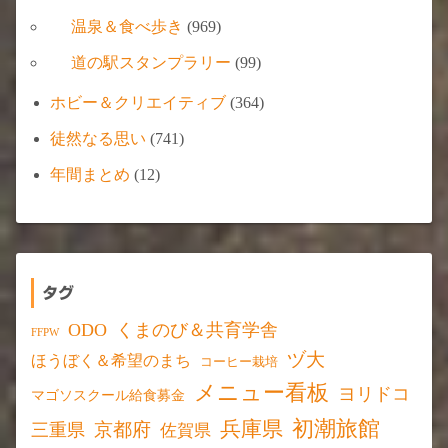
温泉＆食べ歩き
(969)
道の駅スタンプラリー
(99)
ホビー＆クリエイティブ
(364)
徒然なる思い
(741)
年間まとめ
(12)
タグ
ODO
くまのび＆共育学舎
FFPW
ヅ大
ほうぼく＆希望のまち
コーヒー栽培
メニュー看板
ヨリドコ
マゴソスクール給食募金
初潮旅館
兵庫県
京都府
三重県
佐賀県