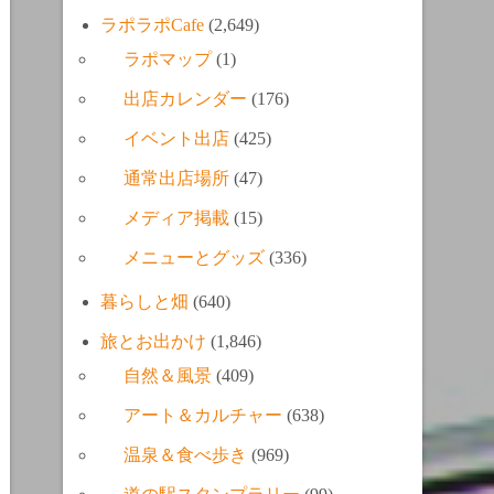
ラポラポCafe
(2,649)
ラポマップ
(1)
出店カレンダー
(176)
イベント出店
(425)
通常出店場所
(47)
メディア掲載
(15)
メニューとグッズ
(336)
暮らしと畑
(640)
旅とお出かけ
(1,846)
自然＆風景
(409)
アート＆カルチャー
(638)
温泉＆食べ歩き
(969)