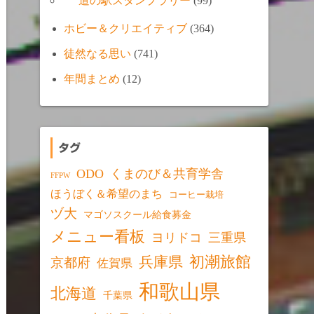
道の駅スタンプラリー
(99)
ホビー＆クリエイティブ
(364)
徒然なる思い
(741)
年間まとめ
(12)
タグ
ODO
くまのび＆共育学舎
FFPW
ほうぼく＆希望のまち
コーヒー栽培
ヅ大
マゴソスクール給食募金
メニュー看板
ヨリドコ
三重県
初潮旅館
兵庫県
京都府
佐賀県
和歌山県
北海道
千葉県