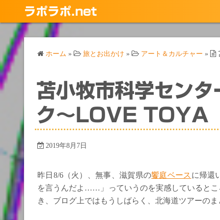
コ
ラポラポ.net
ン
テ
ン
ホーム
»
旅とお出かけ
»
アート＆カルチャー
»
ツ
へ
ス
苫小牧市科学センタ
キ
ッ
ク～LOVE TOYA
プ
2019年8月7日
昨日8/6（火）、無事、滋賀県の
饗庭ベース
に帰還
を言うんだよ……」っていうのを実感しているとこ
き、ブログ上ではもうしばらく、北海道ツアーのま