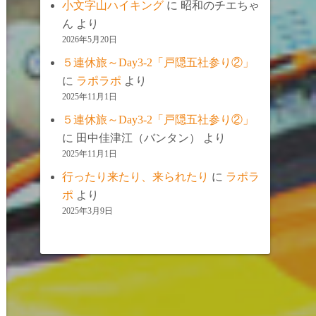
小文字山ハイキング
に
昭和のチエちゃ
ん
より
2026年5月20日
５連休旅～Day3-2「戸隠五社参り②」
に
ラポラポ
より
2025年11月1日
５連休旅～Day3-2「戸隠五社参り②」
に
田中佳津江（バンタン）
より
2025年11月1日
行ったり来たり、来られたり
に
ラポラ
ポ
より
2025年3月9日