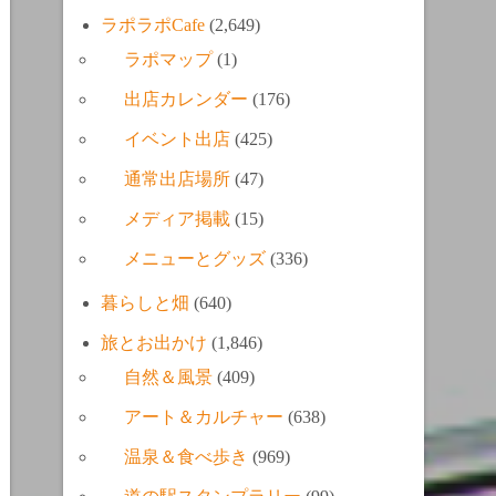
ラポラポCafe
(2,649)
ラポマップ
(1)
出店カレンダー
(176)
イベント出店
(425)
通常出店場所
(47)
メディア掲載
(15)
メニューとグッズ
(336)
暮らしと畑
(640)
旅とお出かけ
(1,846)
自然＆風景
(409)
アート＆カルチャー
(638)
温泉＆食べ歩き
(969)