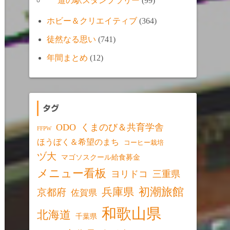
道の駅スタンプラリー
(99)
ホビー＆クリエイティブ
(364)
徒然なる思い
(741)
年間まとめ
(12)
タグ
ODO
くまのび＆共育学舎
FFPW
ほうぼく＆希望のまち
コーヒー栽培
ヅ大
マゴソスクール給食募金
メニュー看板
ヨリドコ
三重県
初潮旅館
兵庫県
京都府
佐賀県
和歌山県
北海道
千葉県