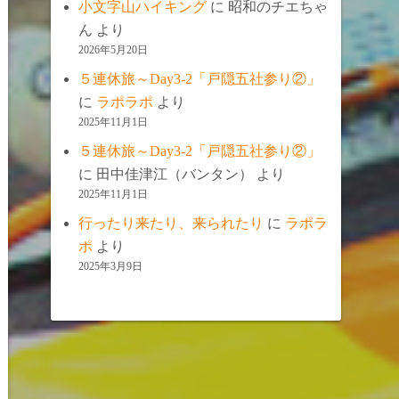
小文字山ハイキング
に
昭和のチエちゃ
ん
より
2026年5月20日
５連休旅～Day3-2「戸隠五社参り②」
に
ラポラポ
より
2025年11月1日
５連休旅～Day3-2「戸隠五社参り②」
に
田中佳津江（バンタン）
より
2025年11月1日
行ったり来たり、来られたり
に
ラポラ
ポ
より
2025年3月9日