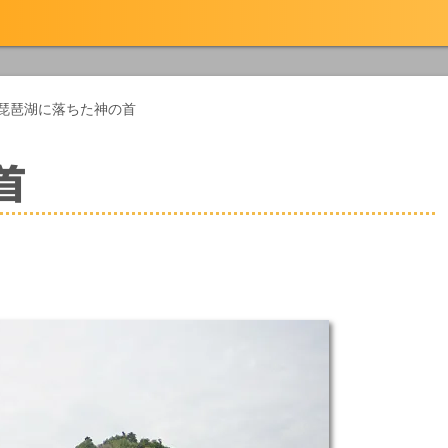
琵琶湖に落ちた神の首
首