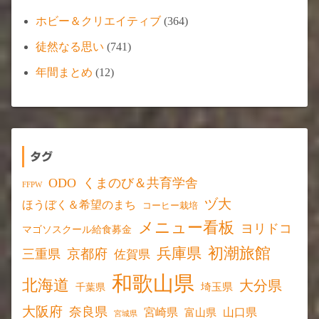
ホビー＆クリエイティブ
(364)
徒然なる思い
(741)
年間まとめ
(12)
タグ
ODO
くまのび＆共育学舎
FFPW
ヅ大
ほうぼく＆希望のまち
コーヒー栽培
メニュー看板
ヨリドコ
マゴソスクール給食募金
初潮旅館
兵庫県
京都府
三重県
佐賀県
和歌山県
北海道
大分県
埼玉県
千葉県
大阪府
奈良県
宮崎県
山口県
富山県
宮城県