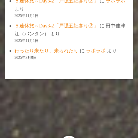
５連休旅～Day3-2「戸隠五社参り②」
に
ラポラポ
より
2025年11月1日
５連休旅～Day3-2「戸隠五社参り②」
に
田中佳津
江（バンタン）
より
2025年11月1日
行ったり来たり、来られたり
に
ラポラポ
より
2025年3月9日