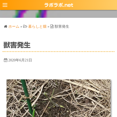
コ
ラポラポ.net
ン
テ
ン
ホーム
»
暮らしと畑
»
獣害発生
ツ
へ
ス
獣害発生
キ
ッ
2020年6月21日
プ