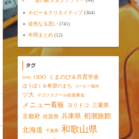
道の駅スタンプラリー
(99)
ホビー＆クリエイティブ
(364)
徒然なる思い
(741)
年間まとめ
(12)
タグ
ODO
くまのび＆共育学舎
FFPW
ほうぼく＆希望のまち
コーヒー栽培
ヅ大
マゴソスクール給食募金
メニュー看板
ヨリドコ
三重県
初潮旅館
兵庫県
京都府
佐賀県
和歌山県
北海道
千葉県