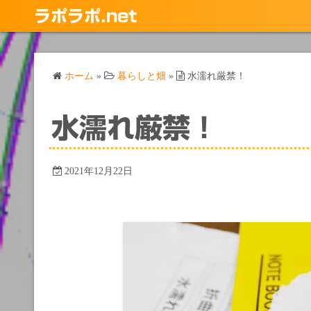
コ
ラポラポ.net
ン
テ
ン
ホーム
»
暮らしと畑
»
水濡れ厳禁！
ツ
へ
ス
水濡れ厳禁！
キ
ッ
プ
2021年12月22日