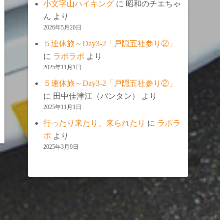
小文字山ハイキング
に
昭和のチエちゃ
ん
より
2026年5月20日
５連休旅～Day3-2「戸隠五社参り②」
に
ラポラポ
より
2025年11月1日
５連休旅～Day3-2「戸隠五社参り②」
に
田中佳津江（バンタン）
より
2025年11月1日
行ったり来たり、来られたり
に
ラポラ
ポ
より
2025年3月9日