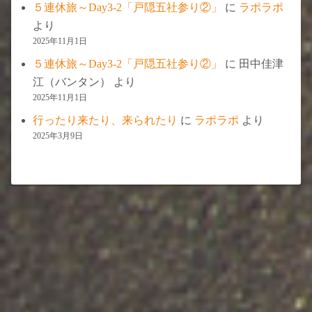
５連休旅～Day3-2「戸隠五社参り②」
に
ラポラポ
より
2025年11月1日
５連休旅～Day3-2「戸隠五社参り②」
に
田中佳津
江（バンタン）
より
2025年11月1日
行ったり来たり、来られたり
に
ラポラポ
より
2025年3月9日