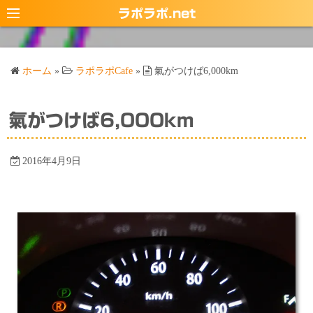
コ
ラポラポ.net
ン
テ
ン
ホーム
»
ラポラポCafe
»
氣がつけば6,000km
ツ
へ
ス
氣がつけば6,000km
キ
ッ
2016年4月9日
プ