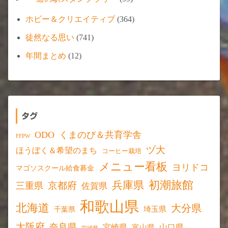
ホビー＆クリエイティブ
(364)
徒然なる思い
(741)
年間まとめ
(12)
タグ
ODO
くまのび＆共育学舎
FFPW
ヅ大
ほうぼく＆希望のまち
コーヒー栽培
メニュー看板
ヨリドコ
マゴソスクール給食募金
初潮旅館
兵庫県
京都府
三重県
佐賀県
和歌山県
北海道
大分県
埼玉県
千葉県
大阪府
奈良県
宮崎県
山口県
富山県