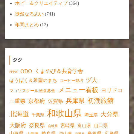
ホビー＆クリエイティブ
(364)
徒然なる思い
(741)
年間まとめ
(12)
タグ
ODO
くまのび＆共育学舎
FFPW
ヅ大
ほうぼく＆希望のまち
コーヒー栽培
メニュー看板
ヨリドコ
マゴソスクール給食募金
初潮旅館
兵庫県
京都府
三重県
佐賀県
和歌山県
北海道
大分県
埼玉県
千葉県
大阪府
奈良県
宮崎県
山口県
富山県
宮城県
山形県
岐阜県
島根県
広島県
岡山県
山梨県
岩手県