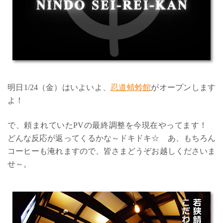
明日1/24（金）はいよいよ、
忍道蜻蛉館
がオープンします
よ！
で、頼まれていたPVの最終調整を今現在やってます！
どんな反応が返ってくるかな～ドキドキ☆ あ、もちろん
コーヒーも淹れますので、皆さまどうぞお越しくださいま
せ～。