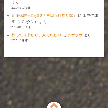
より
2025年11月1日
５連休旅～Day3-2「戸隠五社参り②」
に
田中佳津
江（バンタン）
より
2025年11月1日
行ったり来たり、来られたり
に
ラポラポ
より
2025年3月9日