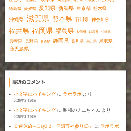
愛知県
新潟県
東京都
愛媛県
栃木県
徳島県
滋賀県
熊本県
沖縄県
石川県
神奈川県
福岡県
福井県
福島県
秋田県
群馬県
茨城県
静岡県
長野県
長崎県
鳥取県
香川県
高知県
青森県
鹿児島県
最近のコメント
小文字山ハイキング
に
ラポラポ
より
2026年5月20日
小文字山ハイキング
に
昭和のチエちゃん
より
2026年5月20日
５連休旅～Day3-2「戸隠五社参り②」
に
ラポラポ