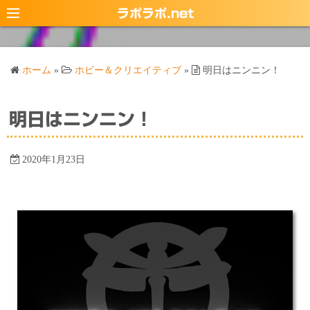
コ
ラポラポ.net
ン
テ
ン
ホーム
»
ホビー＆クリエイティブ
»
明日はニンニン！
ツ
へ
ス
明日はニンニン！
キ
ッ
2020年1月23日
プ