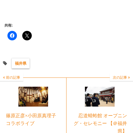
共有:
福井県
前の記事
次の記事
篠原正彦×小田原真理子
忍道蜻蛉館 オープニン
コラボライブ
グ・セレモニー 【＠福井
県】