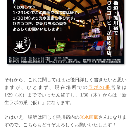
それから、これに関してはまた後日詳しく書きたいと思い
ますが、ひとまず、現在場所での
ラポの巣
営業は
1/29（水）まででいったん終了し、1/30（木）からは「新
生ラポの巣（仮）」になります。
とはいえ、場所は同じく熊川宿内の
光水画廊
さんになりま
すので、こちらもどうぞよろしくお願いいたします！