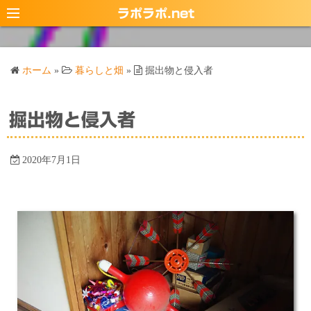
コ
ラポラポ.net
ン
テ
ン
ホーム
»
暮らしと畑
»
掘出物と侵入者
ツ
へ
ス
掘出物と侵入者
キ
ッ
2020年7月1日
プ