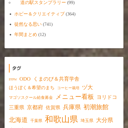
道の駅スタンプラリー
(99)
ホビー＆クリエイティブ
(364)
徒然なる思い
(741)
年間まとめ
(12)
タグ
ODO
くまのび＆共育学舎
FFPW
ヅ大
ほうぼく＆希望のまち
コーヒー栽培
メニュー看板
ヨリドコ
マゴソスクール給食募金
初潮旅館
兵庫県
京都府
三重県
佐賀県
和歌山県
北海道
大分県
埼玉県
千葉県