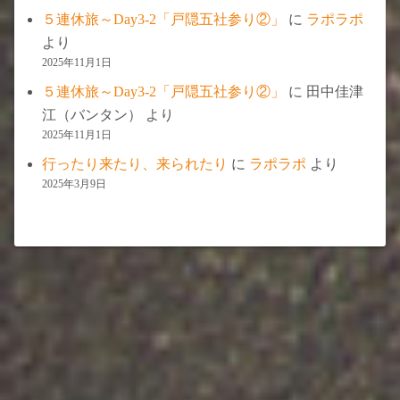
５連休旅～Day3-2「戸隠五社参り②」
に
ラポラポ
より
2025年11月1日
５連休旅～Day3-2「戸隠五社参り②」
に
田中佳津
江（バンタン）
より
2025年11月1日
行ったり来たり、来られたり
に
ラポラポ
より
2025年3月9日