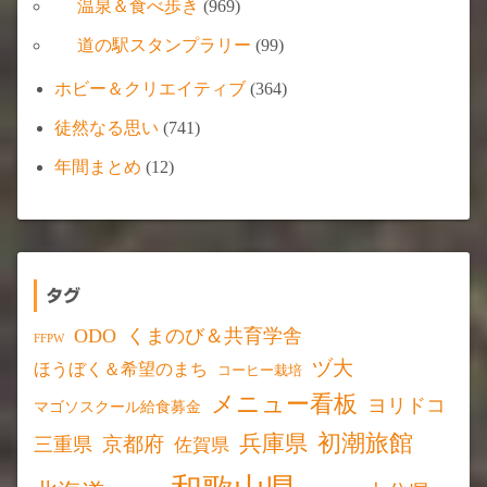
温泉＆食べ歩き
(969)
道の駅スタンプラリー
(99)
ホビー＆クリエイティブ
(364)
徒然なる思い
(741)
年間まとめ
(12)
タグ
ODO
くまのび＆共育学舎
FFPW
ヅ大
ほうぼく＆希望のまち
コーヒー栽培
メニュー看板
ヨリドコ
マゴソスクール給食募金
初潮旅館
兵庫県
京都府
三重県
佐賀県