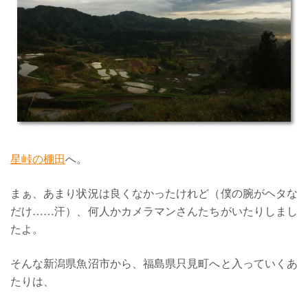
星峠の棚田
へ。
まぁ、あまり状況は良くなかったけれど（僕の腕がヘタな
だけ……汗）、何人かカメラマンさんたちがいたりしまし
たよ。
そんな新潟県魚沼市から、福島県只見町へと入っていくあ
たりは、