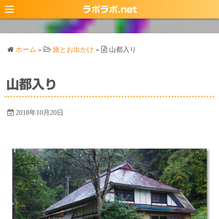
コ
ラポラポ.net
ン
テ
ン
ホーム
»
旅とお出かけ
»
山都入り
ツ
へ
ス
山都入り
キ
ッ
2018年10月20日
プ