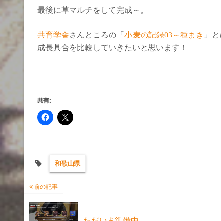
最後に草マルチをして完成～。
共育学舎
さんところの「
小麦の記録03～種まき
」と
成長具合を比較していきたいと思います！
共有:
和歌山県
前の記事
ただいま準備中