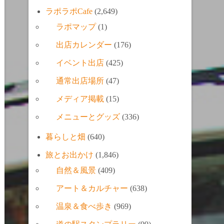
ラポラポCafe
(2,649)
ラポマップ
(1)
出店カレンダー
(176)
イベント出店
(425)
通常出店場所
(47)
メディア掲載
(15)
メニューとグッズ
(336)
暮らしと畑
(640)
旅とお出かけ
(1,846)
自然＆風景
(409)
アート＆カルチャー
(638)
温泉＆食べ歩き
(969)