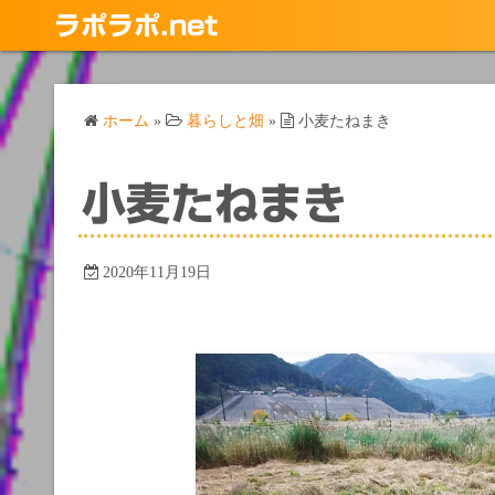
コ
ラポラポ.net
ン
テ
ン
ホーム
»
暮らしと畑
»
小麦たねまき
ツ
へ
ス
小麦たねまき
キ
ッ
プ
2020年11月19日