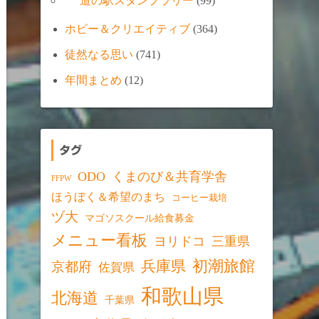
道の駅スタンプラリー
(99)
ホビー＆クリエイティブ
(364)
徒然なる思い
(741)
年間まとめ
(12)
タグ
ODO
くまのび＆共育学舎
FFPW
ほうぼく＆希望のまち
コーヒー栽培
ヅ大
マゴソスクール給食募金
メニュー看板
ヨリドコ
三重県
初潮旅館
兵庫県
京都府
佐賀県
和歌山県
北海道
千葉県