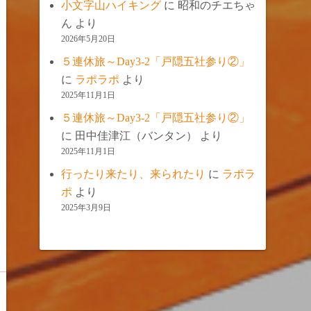
小文字山ハイキング
に
昭和のチエちゃ
ん
より
2026年5月20日
５連休旅～Day3-2「戸隠五社参り②」
に
ラポラポ
より
2025年11月1日
５連休旅～Day3-2「戸隠五社参り②」
に
田中佳津江（バンタン）
より
2025年11月1日
行ったり来たり、来られたり
に
ラポラ
ポ
より
2025年3月9日