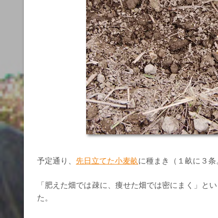
予定通り、
先日立てた小麦畝
に種まき（１畝に３条。
「肥えた畑では疎に、痩せた畑では密にまく」という
た。