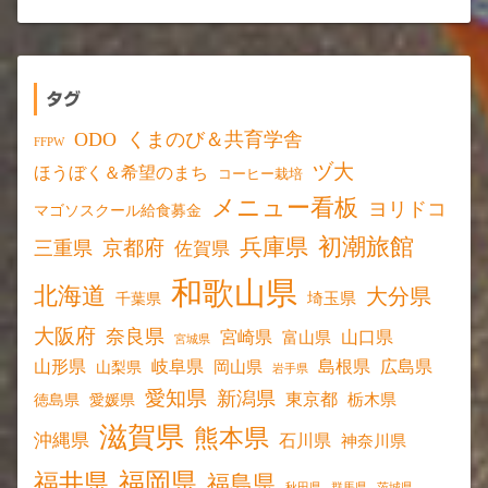
タグ
ODO
くまのび＆共育学舎
FFPW
ヅ大
ほうぼく＆希望のまち
コーヒー栽培
メニュー看板
ヨリドコ
マゴソスクール給食募金
初潮旅館
兵庫県
京都府
三重県
佐賀県
和歌山県
北海道
大分県
埼玉県
千葉県
大阪府
奈良県
宮崎県
山口県
富山県
宮城県
山形県
岐阜県
島根県
広島県
岡山県
山梨県
岩手県
愛知県
新潟県
東京都
愛媛県
栃木県
徳島県
滋賀県
熊本県
沖縄県
石川県
神奈川県
福岡県
福井県
福島県
秋田県
群馬県
茨城県