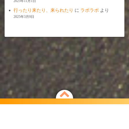
2025年11月1日
行ったり来たり、来られたり
に
ラポラポ
より
2025年3月9日
Powered by
WordPress
Theme by
Simple Days
自由で氣ままな旅するカフェ「ラポラポ」
©2026
ラポラポ.net