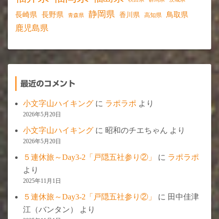
静岡県
長野県
長崎県
鳥取県
香川県
高知県
青森県
鹿児島県
最近のコメント
小文字山ハイキング
に
ラポラポ
より
2026年5月20日
小文字山ハイキング
に
昭和のチエちゃん
より
2026年5月20日
５連休旅～Day3-2「戸隠五社参り②」
に
ラポラポ
より
2025年11月1日
５連休旅～Day3-2「戸隠五社参り②」
に
田中佳津
江（バンタン）
より