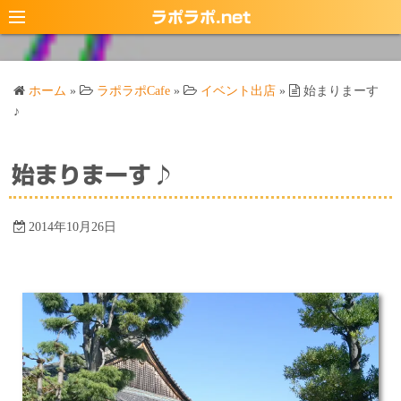
コ
ラポラポ.net
ン
テ
ン
ホーム
»
ラポラポCafe
»
イベント出店
»
始まりまーす
ツ
♪
へ
ス
始まりまーす♪
キ
ッ
プ
2014年10月26日