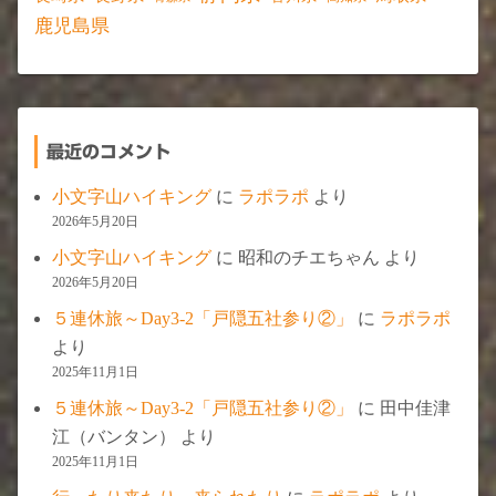
鹿児島県
最近のコメント
小文字山ハイキング
に
ラポラポ
より
2026年5月20日
小文字山ハイキング
に
昭和のチエちゃん
より
2026年5月20日
５連休旅～Day3-2「戸隠五社参り②」
に
ラポラポ
より
2025年11月1日
５連休旅～Day3-2「戸隠五社参り②」
に
田中佳津
江（バンタン）
より
2025年11月1日