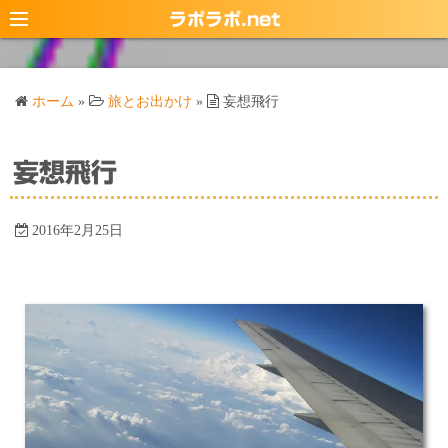
コ
ラポラポ.net
ン
テ
ン
ホーム
»
旅とお出かけ
»
妄想飛行
ツ
へ
ス
妄想飛行
キ
ッ
2016年2月25日
プ