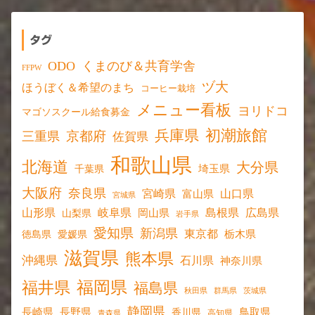
タグ
ODO
くまのび＆共育学舎
FFPW
ヅ大
ほうぼく＆希望のまち
コーヒー栽培
メニュー看板
ヨリドコ
マゴソスクール給食募金
初潮旅館
兵庫県
京都府
三重県
佐賀県
和歌山県
北海道
大分県
埼玉県
千葉県
大阪府
奈良県
宮崎県
山口県
富山県
宮城県
山形県
岐阜県
島根県
広島県
岡山県
山梨県
岩手県
愛知県
新潟県
東京都
愛媛県
栃木県
徳島県
滋賀県
熊本県
沖縄県
石川県
神奈川県
福岡県
福井県
福島県
秋田県
群馬県
茨城県
静岡県
長野県
長崎県
鳥取県
香川県
高知県
青森県