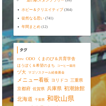
道の駅スタンプラリー
(99)
ホビー＆クリエイティブ
(364)
徒然なる思い
(741)
年間まとめ
(12)
タグ
ODO
くまのび＆共育学舎
FFPW
ほうぼく＆希望のまち
コーヒー栽培
ヅ大
マゴソスクール給食募金
メニュー看板
ヨリドコ
三重県
初潮旅館
兵庫県
京都府
佐賀県
和歌山県
北海道
千葉県