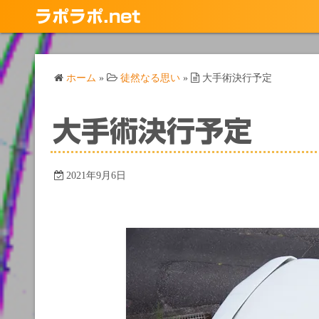
コ
ラポラポ.net
ン
テ
ン
ホーム
»
徒然なる思い
»
大手術決行予定
ツ
へ
ス
大手術決行予定
キ
ッ
プ
2021年9月6日