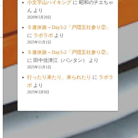
小文字山ハイキング
に
昭和のチエちゃ
ん
より
2026年5月20日
５連休旅～Day3-2「戸隠五社参り②」
に
ラポラポ
より
2025年11月1日
５連休旅～Day3-2「戸隠五社参り②」
に
田中佳津江（バンタン）
より
2025年11月1日
行ったり来たり、来られたり
に
ラポラ
ポ
より
2025年3月9日