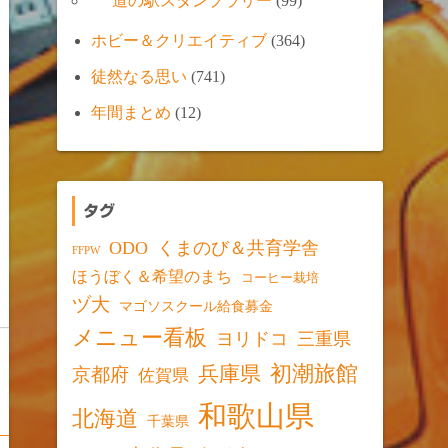
道の駅スタンプラリー
(99)
ホビー＆クリエイティブ
(364)
徒然なる思い
(741)
年間まとめ
(12)
タグ
ODO
くまのび＆共育学舎
FFPW
ほうぼく＆希望のまち
コーヒー栽培
ヅ大
マゴソスクール給食募金
メニュー看板
ヨリドコ
三重県
初潮旅館
兵庫県
京都府
佐賀県
和歌山県
北海道
千葉県