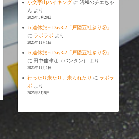
小文字山ハイキング
に
昭和のチエちゃ
ん
より
2026年5月20日
５連休旅～Day3-2「戸隠五社参り②」
に
ラポラポ
より
2025年11月1日
５連休旅～Day3-2「戸隠五社参り②」
に
田中佳津江（バンタン）
より
2025年11月1日
行ったり来たり、来られたり
に
ラポラ
ポ
より
2025年3月9日