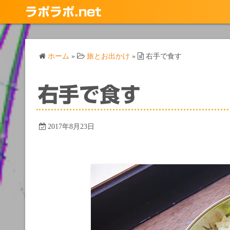
コ
ラポラポ.net
ン
テ
ン
ホーム
»
旅とお出かけ
»
右手で食す
ツ
へ
ス
右手で食す
キ
ッ
プ
2017年8月23日