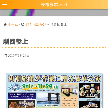
コ
ラポラポ.net
ン
テ
ン
ホーム
»
旅とお出かけ
»
劇団参上
ツ
へ
ス
劇団参上
キ
ッ
2017年8月24日
プ