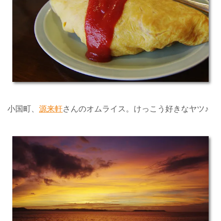
小国町、
源来軒
さんのオムライス。けっこう好きなヤツ♪