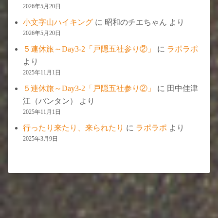
2026年5月20日
小文字山ハイキング
に
昭和のチエちゃん
より
2026年5月20日
５連休旅～Day3-2「戸隠五社参り②」
に
ラポラポ
より
2025年11月1日
５連休旅～Day3-2「戸隠五社参り②」
に
田中佳津
江（バンタン）
より
2025年11月1日
行ったり来たり、来られたり
に
ラポラポ
より
2025年3月9日