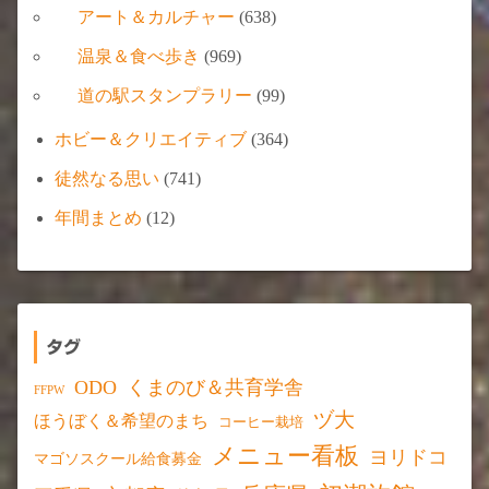
アート＆カルチャー
(638)
温泉＆食べ歩き
(969)
道の駅スタンプラリー
(99)
ホビー＆クリエイティブ
(364)
徒然なる思い
(741)
年間まとめ
(12)
タグ
ODO
くまのび＆共育学舎
FFPW
ヅ大
ほうぼく＆希望のまち
コーヒー栽培
メニュー看板
ヨリドコ
マゴソスクール給食募金