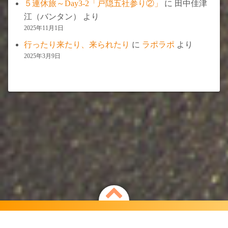
５連休旅～Day3-2「戸隠五社参り②」
に
田中佳津
江（バンタン）
より
2025年11月1日
行ったり来たり、来られたり
に
ラポラポ
より
2025年3月9日
Powered by
WordPress
Theme by
Simple Days