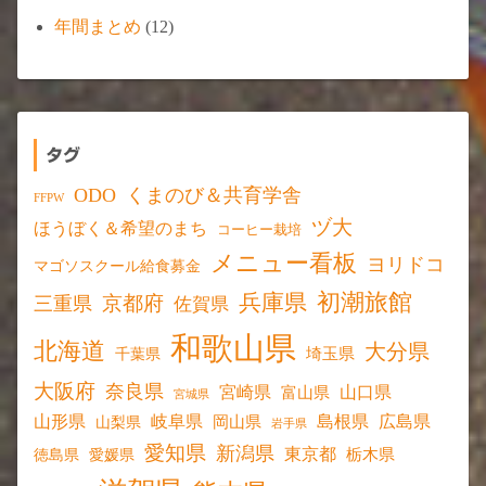
年間まとめ
(12)
タグ
ODO
くまのび＆共育学舎
FFPW
ヅ大
ほうぼく＆希望のまち
コーヒー栽培
メニュー看板
ヨリドコ
マゴソスクール給食募金
初潮旅館
兵庫県
京都府
三重県
佐賀県
和歌山県
北海道
大分県
埼玉県
千葉県
大阪府
奈良県
宮崎県
山口県
富山県
宮城県
山形県
岐阜県
島根県
広島県
岡山県
山梨県
岩手県
愛知県
新潟県
東京都
愛媛県
栃木県
徳島県