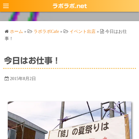
コ
ラポラポ.net
ン
テ
ン
ホーム
»
ラポラポCafe
»
イベント出店
»
今日はお仕
ツ
事！
へ
ス
今日はお仕事！
キ
ッ
プ
2015年8月2日