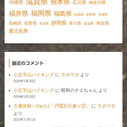
滋賀県
熊本県
沖縄県
石川県
神奈川県
福岡県
福井県
福島県
秋田県
群馬県
茨城県
静岡県
長野県
長崎県
鳥取県
香川県
高知県
青森県
鹿児島県
最近のコメント
小文字山ハイキング
に
ラポラポ
より
2026年5月20日
小文字山ハイキング
に
昭和のチエちゃん
より
2026年5月20日
５連休旅～Day3-2「戸隠五社参り②」
に
ラポラポ
より
2025年11月1日