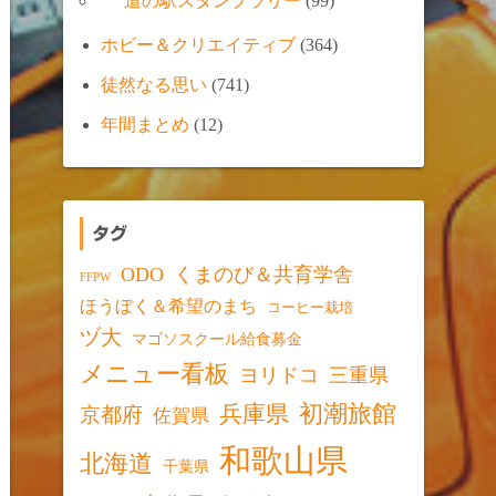
道の駅スタンプラリー
(99)
ホビー＆クリエイティブ
(364)
徒然なる思い
(741)
年間まとめ
(12)
タグ
ODO
くまのび＆共育学舎
FFPW
ほうぼく＆希望のまち
コーヒー栽培
ヅ大
マゴソスクール給食募金
メニュー看板
ヨリドコ
三重県
初潮旅館
兵庫県
京都府
佐賀県
和歌山県
北海道
千葉県