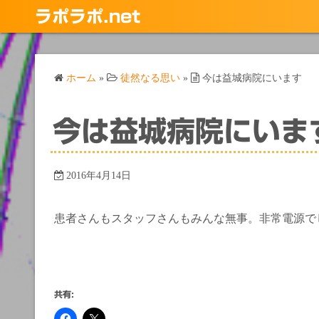
コ
ラポラポ.net
ン
テ
ン
ホーム
»
徒然なる思い
»
今は益城病院にいます
ツ
へ
ス
今は益城病院にいま
キ
ッ
プ
2016年4月14日
患者さんもスタッフさんもみんな無事。非常電源で
共有: