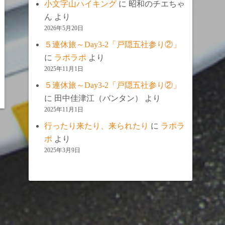
小文字山ハイキング
に
昭和のチエちゃ
ん
より
2026年5月20日
５連休旅～Day3-2「戸隠五社参り②」
に
ラポラポ
より
2025年11月1日
５連休旅～Day3-2「戸隠五社参り②」
に
田中佳津江（バンタン）
より
2025年11月1日
行ったり来たり、来られたり
に
ラポラ
ポ
より
2025年3月9日