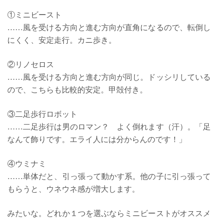
①ミニビースト
……風を受ける方向と進む方向が直角になるので、転倒し
にくく、安定走行。カニ歩き。
②リノセロス
……風を受ける方向と進む方向が同じ。ドッシリしている
ので、こちらも比較的安定。甲殻付き。
③二足歩行ロボット
……二足歩行は男のロマン？ よく倒れます（汗）。「足
なんて飾りです。エライ人には分からんのです！」
④ウミナミ
……単体だと、引っ張って動かす系。他の子に引っ張って
もらうと、ウネウネ感が増大します。
みたいな。どれか１つを選ぶならミニビーストがオススメ