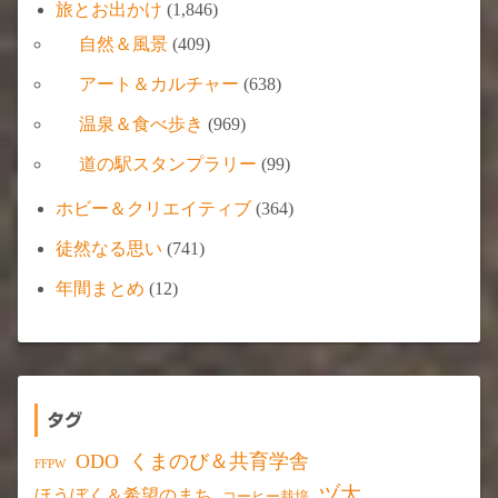
旅とお出かけ
(1,846)
自然＆風景
(409)
アート＆カルチャー
(638)
温泉＆食べ歩き
(969)
道の駅スタンプラリー
(99)
ホビー＆クリエイティブ
(364)
徒然なる思い
(741)
年間まとめ
(12)
タグ
ODO
くまのび＆共育学舎
FFPW
ヅ大
ほうぼく＆希望のまち
コーヒー栽培