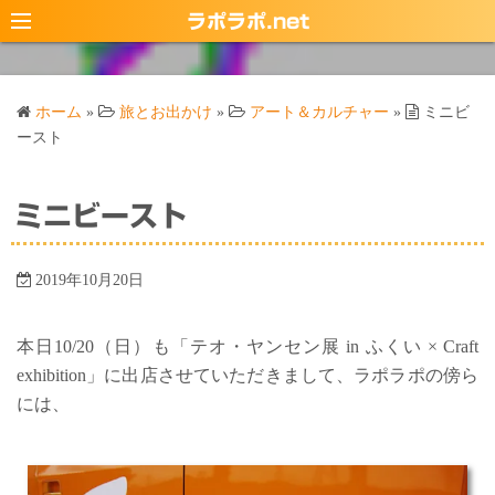
コ
ラポラポ.net
ン
テ
ン
ホーム
»
旅とお出かけ
»
アート＆カルチャー
»
ミニビ
ツ
ースト
へ
ス
ミニビースト
キ
ッ
プ
2019年10月20日
本日10/20（日）も「テオ・ヤンセン展 in ふくい × Craft
exhibition」に出店させていただきまして、ラポラポの傍ら
には、