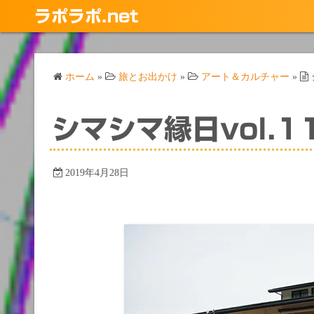
コ
ラポラポ.net
ン
テ
ン
ホーム
»
旅とお出かけ
»
アート＆カルチャー
»
ツ
へ
ス
シマシマ縁日vol.1
キ
ッ
プ
2019年4月28日