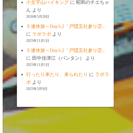
小文字山ハイキング
に
昭和のチエちゃ
ん
より
2026年5月20日
５連休旅～Day3-2「戸隠五社参り②」
に
ラポラポ
より
2025年11月1日
５連休旅～Day3-2「戸隠五社参り②」
に
田中佳津江（バンタン）
より
2025年11月1日
行ったり来たり、来られたり
に
ラポラ
ポ
より
2025年3月9日