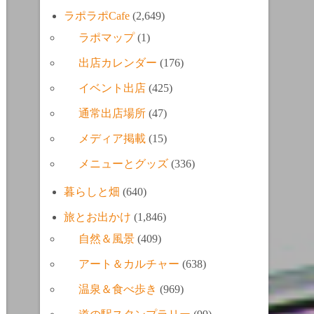
ラポラポCafe
(2,649)
ラポマップ
(1)
出店カレンダー
(176)
イベント出店
(425)
通常出店場所
(47)
メディア掲載
(15)
メニューとグッズ
(336)
暮らしと畑
(640)
旅とお出かけ
(1,846)
自然＆風景
(409)
アート＆カルチャー
(638)
温泉＆食べ歩き
(969)