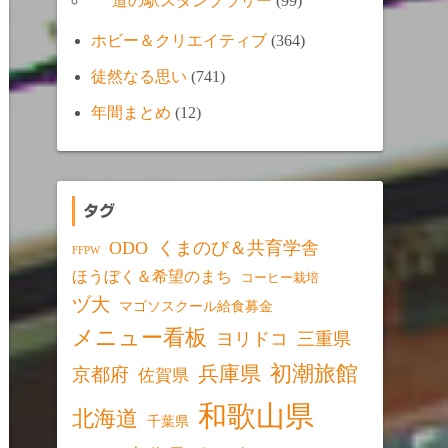
道の駅スタンプラリー
(99)
ホビー＆クリエイティブ
(364)
徒然なる思い
(741)
年間まとめ
(12)
タグ
ODO
くまのび＆共育学舎
FFPW
ほうぼく＆希望のまち
コーヒー栽培
ヅ大
マゴソスクール給食募金
メニュー看板
ヨリドコ
三重県
初潮旅館
兵庫県
京都府
佐賀県
和歌山県
北海道
千葉県