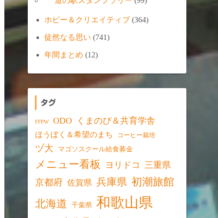
道の駅スタンプラリー
(99)
ホビー＆クリエイティブ
(364)
徒然なる思い
(741)
年間まとめ
(12)
タグ
ODO
くまのび＆共育学舎
FFPW
ほうぼく＆希望のまち
コーヒー栽培
ヅ大
マゴソスクール給食募金
メニュー看板
ヨリドコ
三重県
初潮旅館
兵庫県
京都府
佐賀県
和歌山県
北海道
千葉県