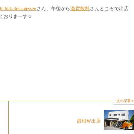
ht hills delicatessen
さん、午後から
滋賀飲料
さんところで出店
ておりまーす☆
次の記事
彦根Ｗ出店