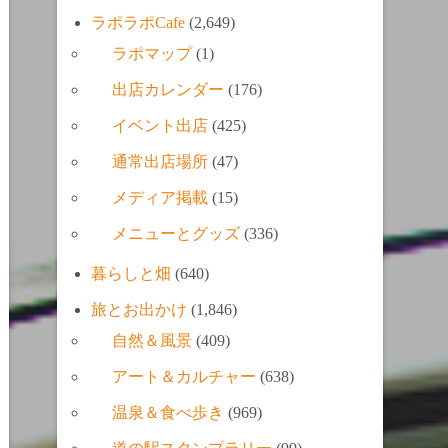
ラポラポCafe
(2,649)
ラポマップ
(1)
出店カレンダー
(176)
イベント出店
(425)
通常出店場所
(47)
メディア掲載
(15)
メニューとグッズ
(336)
暮らしと畑
(640)
旅とお出かけ
(1,846)
自然＆風景
(409)
アート＆カルチャー
(638)
温泉＆食べ歩き
(969)