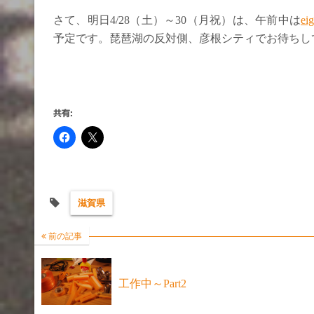
さて、明日4/28（土）～30（月祝）は、午前中は
eig
予定です。琵琶湖の反対側、彦根シティでお待ちし
共有:
滋賀県
前の記事
工作中～Part2