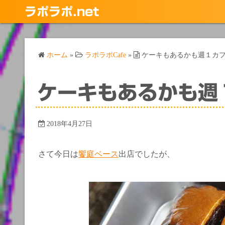
コ
ラポラポ.net
ン
テ
ン
ホーム
»
ラポラポCafe
»
ケーキもあるかも週１カ
ツ
へ
ス
ケーキもあるかも週
キ
ッ
プ
2018年4月27日
さて今日は
饗庭ベース
出店でしたが、