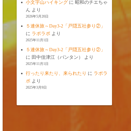
小文字山ハイキング
に
昭和のチエちゃ
ん
より
2026年5月20日
５連休旅～Day3-2「戸隠五社参り②」
に
ラポラポ
より
2025年11月1日
５連休旅～Day3-2「戸隠五社参り②」
に
田中佳津江（バンタン）
より
2025年11月1日
行ったり来たり、来られたり
に
ラポラ
ポ
より
2025年3月9日