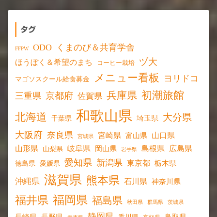
タグ
ODO
くまのび＆共育学舎
FFPW
ヅ大
ほうぼく＆希望のまち
コーヒー栽培
メニュー看板
ヨリドコ
マゴソスクール給食募金
初潮旅館
兵庫県
京都府
三重県
佐賀県
和歌山県
北海道
大分県
埼玉県
千葉県
大阪府
奈良県
宮崎県
山口県
富山県
宮城県
山形県
岐阜県
島根県
広島県
岡山県
山梨県
岩手県
愛知県
新潟県
東京都
愛媛県
栃木県
徳島県
滋賀県
熊本県
沖縄県
石川県
神奈川県
福岡県
福井県
福島県
秋田県
群馬県
茨城県
静岡県
長野県
長崎県
鳥取県