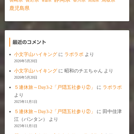
香川県
高知県
青森県
鹿児島県
最近のコメント
小文字山ハイキング
に
ラポラポ
より
2026年5月20日
小文字山ハイキング
に
昭和のチエちゃん
より
2026年5月20日
５連休旅～Day3-2「戸隠五社参り②」
に
ラポラポ
より
2025年11月1日
５連休旅～Day3-2「戸隠五社参り②」
に
田中佳津
江（バンタン）
より
2025年11月1日