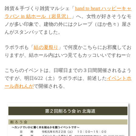
雑貨＆手づくり雑貨マルシェ「
hand to heart ハッピーキャ
ラバン in 結ホール（岩見沢）
」へ。女性が好きそうなモ
ノが多い印象で、建物の外にはクレープ（ほか色々）屋さ
んがスタンバッてました。
ラポラポも「
結の夏祭り
」で何度かこちらにお邪魔してお
りますが、結ホール内はいつ見てもカッコいいですねー☆
こちらのイベントは、日曜日までの３日間開催されるよう
ですが、明日6/22（土）ラポラポは、前述した
イベントホ
ール赤れんが
で開催される、