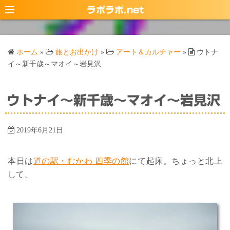
コ
ラポラポ.net
ン
テ
ン
ホーム
»
旅とお出かけ
»
アート＆カルチャー
»
ウトナ
ツ
イ～新千歳～マオイ～岩見沢
へ
ス
ウトナイ～新千歳～マオイ～岩見沢
キ
ッ
プ
2019年6月21日
本日は
道の駅・むかわ 四季の館
にて起床。ちょっと北上
して、