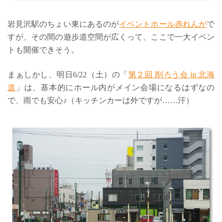
岩見沢駅のちょい東にあるのが
イベントホール赤れんが
で
すが、その間の遊歩道空間が広くって、ここで一大イベン
トも開催できそう。
まぁしかし、明日6/22（土）の「
第２回 削ろう会 in 北海
道
」は、基本的にホール内がメイン会場になるはずなの
で、雨でも安心♪（キッチンカーは外ですが……汗）