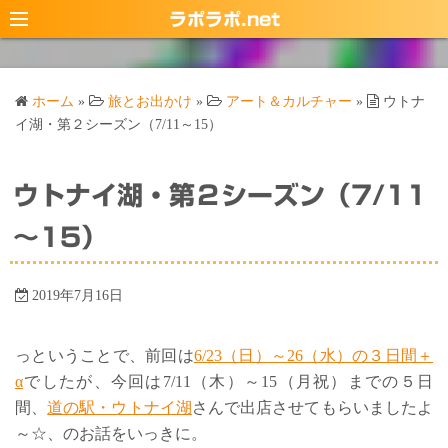
コ
ラポラポ.net
ン
テ
ン
ホーム
»
旅とお出かけ
»
アート＆カルチャー
»
ウトナ
ツ
イ湖・第２シーズン（7/11～15）
へ
ス
ウトナイ湖・第２シーズン（7/11
キ
ッ
～15）
プ
2019年7月16日
っということで、前回は
6/23（日）～26（水）の３日間＋
α
でしたが、今回は7/11（木）～15（月祝）までの５日
間、
道の駅・ウトナイ湖
さんで出店させてもらいましたよ
～☆、のお話をいっきに。