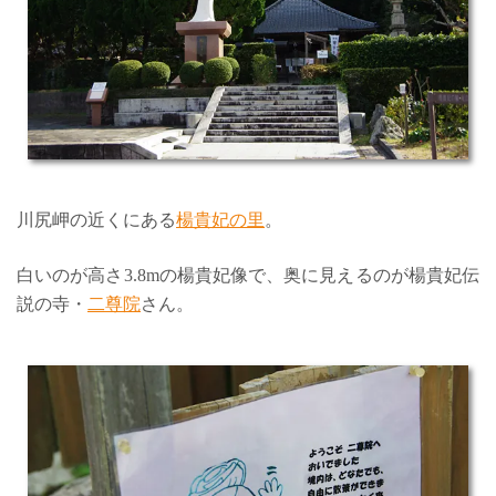
川尻岬の近くにある
楊貴妃の里
。
白いのが高さ3.8mの楊貴妃像で、奥に見えるのが楊貴妃伝
説の寺・
二尊院
さん。