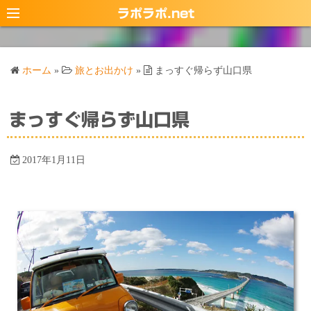
コ
ラポラポ.net
ン
テ
ン
ホーム
»
旅とお出かけ
»
まっすぐ帰らず山口県
ツ
へ
ス
まっすぐ帰らず山口県
キ
ッ
2017年1月11日
プ