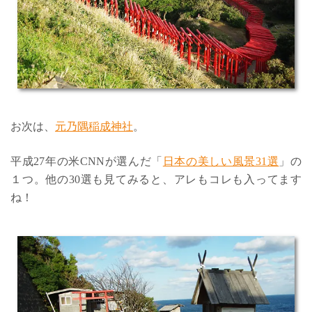
お次は、
元乃隅稲成神社
。
平成27年の米CNNが選んだ「
日本の美しい風景31選
」の
１つ。他の30選も見てみると、アレもコレも入ってます
ね！