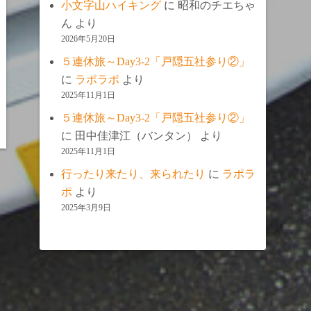
小文字山ハイキング
に
昭和のチエちゃ
ん
より
2026年5月20日
５連休旅～Day3-2「戸隠五社参り②」
に
ラポラポ
より
2025年11月1日
５連休旅～Day3-2「戸隠五社参り②」
に
田中佳津江（バンタン）
より
2025年11月1日
行ったり来たり、来られたり
に
ラポラ
ポ
より
2025年3月9日