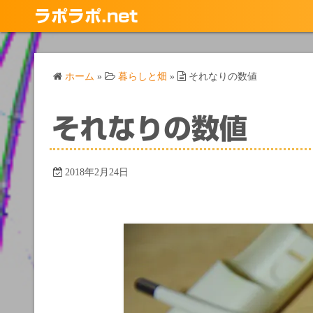
コ
ラポラポ.net
ン
テ
ン
ホーム
»
暮らしと畑
»
それなりの数値
ツ
へ
ス
それなりの数値
キ
ッ
プ
2018年2月24日