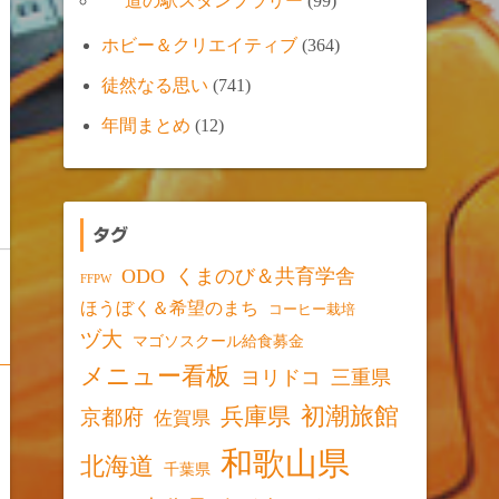
道の駅スタンプラリー
(99)
ホビー＆クリエイティブ
(364)
徒然なる思い
(741)
年間まとめ
(12)
タグ
ODO
くまのび＆共育学舎
FFPW
ほうぼく＆希望のまち
コーヒー栽培
ヅ大
マゴソスクール給食募金
メニュー看板
ヨリドコ
三重県
初潮旅館
兵庫県
京都府
佐賀県
和歌山県
北海道
千葉県