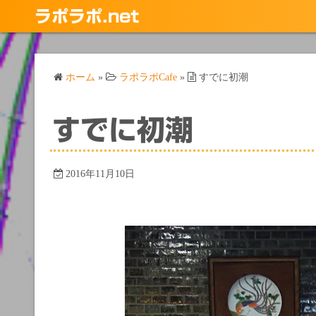
コ
ラポラポ.net
ン
テ
ン
ホーム
»
ラポラポCafe
»
すでに初潮
ツ
へ
ス
すでに初潮
キ
ッ
プ
2016年11月10日