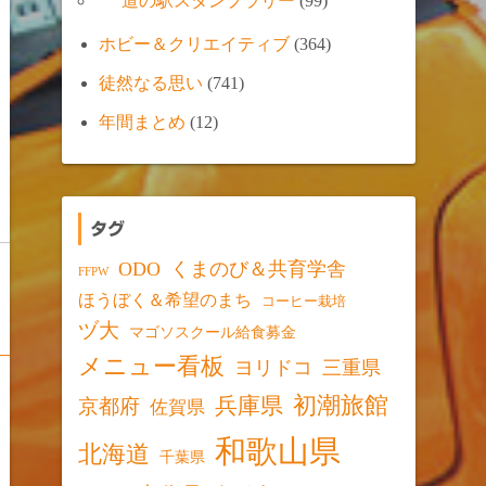
道の駅スタンプラリー
(99)
ホビー＆クリエイティブ
(364)
徒然なる思い
(741)
年間まとめ
(12)
タグ
ODO
くまのび＆共育学舎
FFPW
ほうぼく＆希望のまち
コーヒー栽培
ヅ大
マゴソスクール給食募金
メニュー看板
ヨリドコ
三重県
初潮旅館
兵庫県
京都府
佐賀県
和歌山県
北海道
千葉県