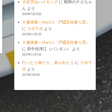
小文字山ハイキング
に
昭和のチエちゃ
ん
より
2026年5月20日
５連休旅～Day3-2「戸隠五社参り②」
に
ラポラポ
より
2025年11月1日
５連休旅～Day3-2「戸隠五社参り②」
に
田中佳津江（バンタン）
より
2025年11月1日
行ったり来たり、来られたり
に
ラポラ
ポ
より
2025年3月9日