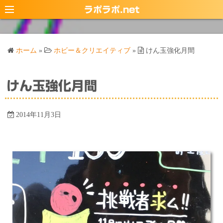
コ
ラポラポ.net
ン
テ
ン
ホーム
»
ホビー＆クリエイティブ
»
けん玉強化月間
ツ
へ
ス
けん玉強化月間
キ
ッ
2014年11月3日
プ