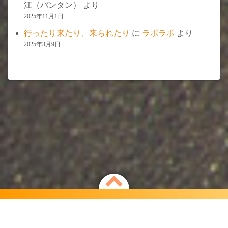
江（バンタン）
より
2025年11月1日
行ったり来たり、来られたり
に
ラポラポ
より
2025年3月9日
Powered by
WordPress
Theme by
Simple Days
自由で氣ままな旅するカフェ「ラポラポ」