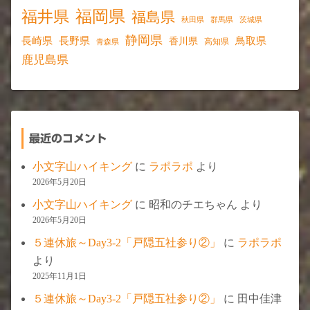
福岡県
福井県
福島県
秋田県
群馬県
茨城県
静岡県
長野県
長崎県
鳥取県
香川県
高知県
青森県
鹿児島県
最近のコメント
小文字山ハイキング
に
ラポラポ
より
2026年5月20日
小文字山ハイキング
に
昭和のチエちゃん
より
2026年5月20日
５連休旅～Day3-2「戸隠五社参り②」
に
ラポラポ
より
2025年11月1日
５連休旅～Day3-2「戸隠五社参り②」
に
田中佳津