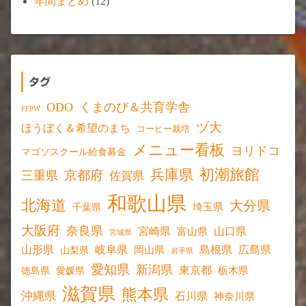
年間まとめ
(12)
タグ
ODO
くまのび＆共育学舎
FFPW
ヅ大
ほうぼく＆希望のまち
コーヒー栽培
メニュー看板
ヨリドコ
マゴソスクール給食募金
初潮旅館
兵庫県
京都府
三重県
佐賀県
和歌山県
北海道
大分県
埼玉県
千葉県
大阪府
奈良県
宮崎県
山口県
富山県
宮城県
山形県
岐阜県
島根県
広島県
岡山県
山梨県
岩手県
愛知県
新潟県
東京都
愛媛県
栃木県
徳島県
滋賀県
熊本県
沖縄県
石川県
神奈川県