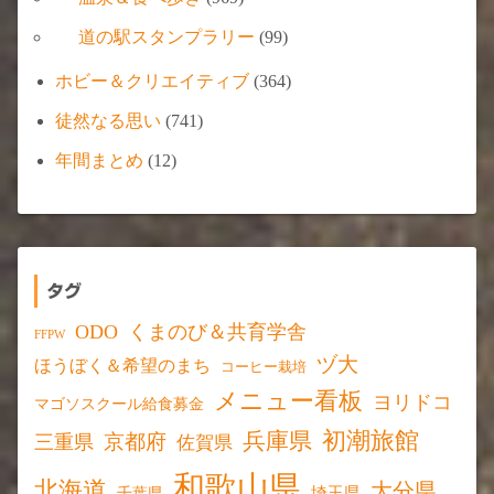
道の駅スタンプラリー
(99)
ホビー＆クリエイティブ
(364)
徒然なる思い
(741)
年間まとめ
(12)
タグ
ODO
くまのび＆共育学舎
FFPW
ヅ大
ほうぼく＆希望のまち
コーヒー栽培
メニュー看板
ヨリドコ
マゴソスクール給食募金
初潮旅館
兵庫県
京都府
三重県
佐賀県
和歌山県
北海道
大分県
埼玉県
千葉県