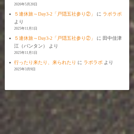
2026年5月20日
５連休旅～Day3-2「戸隠五社参り②」
に
ラポラポ
より
2025年11月1日
５連休旅～Day3-2「戸隠五社参り②」
に
田中佳津
江（バンタン）
より
2025年11月1日
行ったり来たり、来られたり
に
ラポラポ
より
2025年3月9日