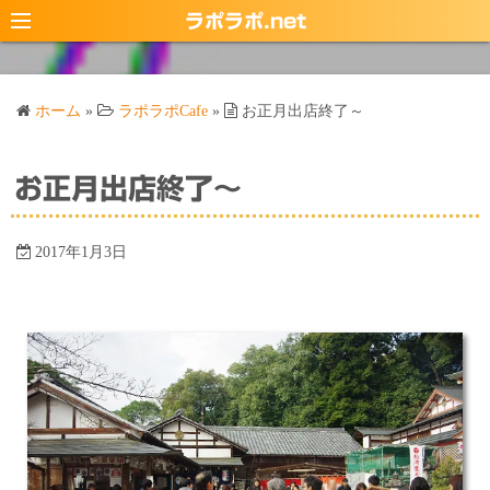
コ
ラポラポ.net
ン
テ
ン
ホーム
»
ラポラポCafe
»
お正月出店終了～
ツ
へ
ス
お正月出店終了～
キ
ッ
2017年1月3日
プ