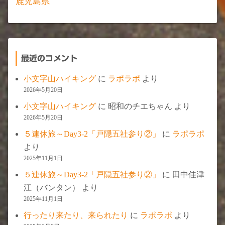
鹿児島県
最近のコメント
小文字山ハイキング
に
ラポラポ
より
2026年5月20日
小文字山ハイキング
に
昭和のチエちゃん
より
2026年5月20日
５連休旅～Day3-2「戸隠五社参り②」
に
ラポラポ
より
2025年11月1日
５連休旅～Day3-2「戸隠五社参り②」
に
田中佳津
江（バンタン）
より
2025年11月1日
行ったり来たり、来られたり
に
ラポラポ
より