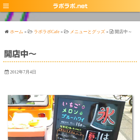
コ
ラポラポ.net
ン
テ
ン
ホーム
»
ラポラポCafe
»
メニューとグッズ
»
開店中～
ツ
へ
ス
開店中～
キ
ッ
2012年7月4日
プ