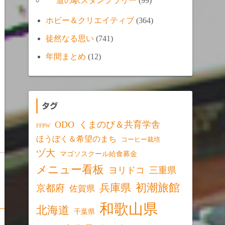
道の駅スタンプラリー
(99)
ホビー＆クリエイティブ
(364)
徒然なる思い
(741)
年間まとめ
(12)
タグ
ODO
くまのび＆共育学舎
FFPW
ほうぼく＆希望のまち
コーヒー栽培
ヅ大
マゴソスクール給食募金
メニュー看板
ヨリドコ
三重県
初潮旅館
兵庫県
京都府
佐賀県
和歌山県
北海道
千葉県