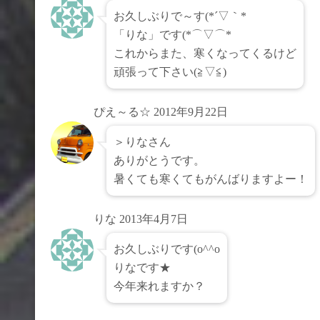
お久しぶりで～す(*´▽｀*
「りな」です(*⌒▽⌒*
これからまた、寒くなってくるけど
頑張って下さい(≧▽≦)
ぴえ～る☆
2012年9月22日
＞りなさん
ありがとうです。
暑くても寒くてもがんばりますよー！
りな
2013年4月7日
お久しぶりです(o^^o
りなです★
今年来れますか？