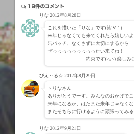
19件のコメント
りな
2012年8月28日
これを描いた「りな」です(笑´∀｀)
来年じゃなくても来てくれたら嬉しいよ(*
缶バッチ、なくさずに大切にするから
ぜっっっっっっっっったい来てね！
約束です(>｡<) 楽しみに
ぴえ～る☆
2012年8月29日
＞りなさん
ありがとうでーす。みんなのおかげでこ
来年になるか、はたまた来年じゃなくな
またそちらに行けるように頑張ってみる
りな
2012年9月21日