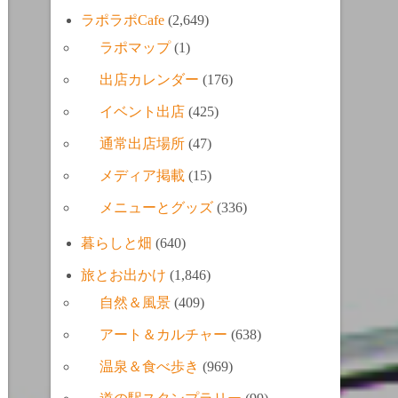
ラポラポCafe
(2,649)
ラポマップ
(1)
出店カレンダー
(176)
イベント出店
(425)
通常出店場所
(47)
メディア掲載
(15)
メニューとグッズ
(336)
暮らしと畑
(640)
旅とお出かけ
(1,846)
自然＆風景
(409)
アート＆カルチャー
(638)
温泉＆食べ歩き
(969)