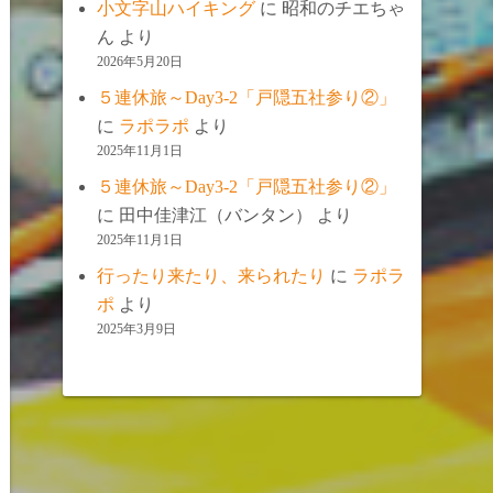
小文字山ハイキング
に
昭和のチエちゃ
ん
より
2026年5月20日
５連休旅～Day3-2「戸隠五社参り②」
に
ラポラポ
より
2025年11月1日
５連休旅～Day3-2「戸隠五社参り②」
に
田中佳津江（バンタン）
より
2025年11月1日
行ったり来たり、来られたり
に
ラポラ
ポ
より
2025年3月9日