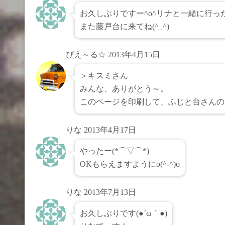
お久しぶりですー^o^リナと一緒に行った
また藤戸台に来てね(^_^)
ぴえ～る☆
2013年4月15日
＞キスミさん
みんな、ありがとう～。
このページを印刷して、ふじと台さんの
りな
2013年4月17日
やったー(*⌒▽⌒*)
OKもらえますようにo(^-^)o
りな
2013年7月13日
お久しぶりです(●´ω｀●)