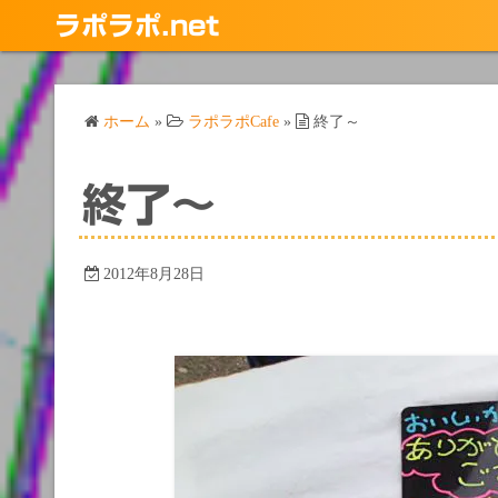
コ
ラポラポ.net
ン
テ
ン
ホーム
»
ラポラポCafe
»
終了～
ツ
へ
ス
終了～
キ
ッ
プ
2012年8月28日