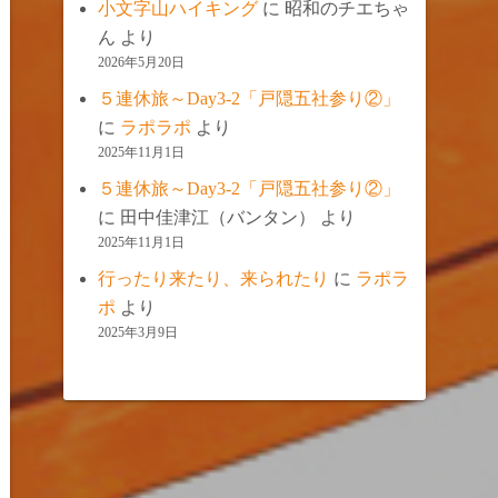
小文字山ハイキング
に
昭和のチエちゃ
ん
より
2026年5月20日
５連休旅～Day3-2「戸隠五社参り②」
に
ラポラポ
より
2025年11月1日
５連休旅～Day3-2「戸隠五社参り②」
に
田中佳津江（バンタン）
より
2025年11月1日
行ったり来たり、来られたり
に
ラポラ
ポ
より
2025年3月9日