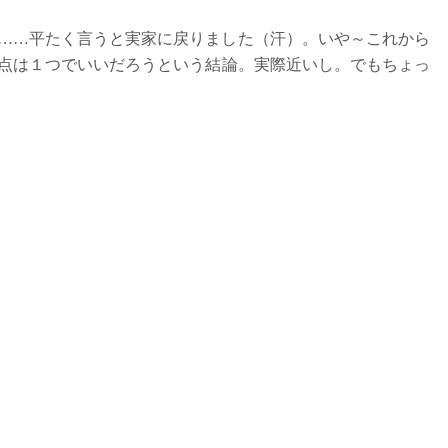
完了！……平たく言うと実家に戻りました（汗）。いや～これから
点は１つでいいだろうという結論。実際近いし。でもちょっ
出店が終了次第（晴れてたら……ですが）、夜行バスで東京
なので……
パリジャン
さんところがまたちょっと遅れるかも