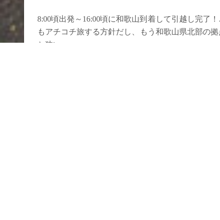
8:00頃出発～16:00頃に和歌山到着して引越し
もアチコチ旅する方針だし、もう和歌山県北部の拠
と狭い……。
そして今週末は、明日の
パン・ド・パニエ
さんでの
に向かいまする～。帰ってくるのは８日（月）の朝
（汗）。
共有:
兵庫県
和歌山県
広島県
熊本県