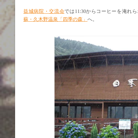
益城病院・交流会
では11:30からコーヒーを淹
蘇・久木野温泉「四季の森」
へ。