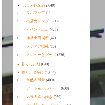
ラポラポCafe
(2,649)
ラポマップ
(1)
出店カレンダー
(176)
イベント出店
(425)
通常出店場所
(47)
メディア掲載
(15)
メニューとグッズ
(336)
暮らしと畑
(640)
旅とお出かけ
(1,846)
自然＆風景
(409)
アート＆カルチャー
(638)
温泉＆食べ歩き
(969)