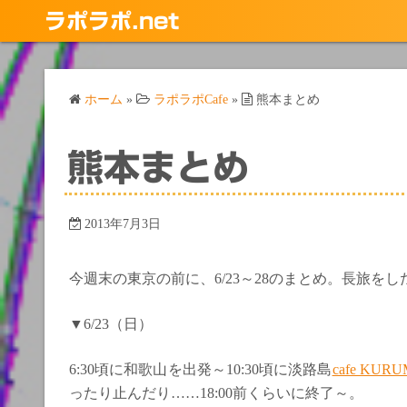
コ
ラポラポ.net
ン
テ
ン
ホーム
»
ラポラポCafe
»
熊本まとめ
ツ
へ
ス
熊本まとめ
キ
ッ
プ
2013年7月3日
今週末の東京の前に、6/23～28のまとめ。長旅を
▼6/23（日）
6:30頃に和歌山を出発～10:30頃に淡路島
cafe KURU
ったり止んだり……18:00前くらいに終了～。