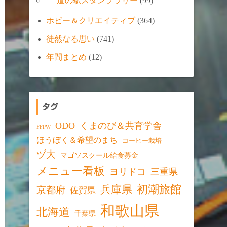
道の駅スタンプラリー
(99)
ホビー＆クリエイティブ
(364)
徒然なる思い
(741)
年間まとめ
(12)
タグ
ODO
くまのび＆共育学舎
FFPW
ほうぼく＆希望のまち
コーヒー栽培
ヅ大
マゴソスクール給食募金
メニュー看板
ヨリドコ
三重県
初潮旅館
兵庫県
京都府
佐賀県
和歌山県
北海道
千葉県