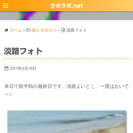
コ
ラポラポ.net
ン
テ
ン
ホーム
»
旅とお出かけ
»
淡路フォト
ツ
へ
ス
淡路フォト
キ
ッ
2013年4月29日
プ
本日で前半戦の最終日です。淡路よいとこ、一度はおいで
～♪