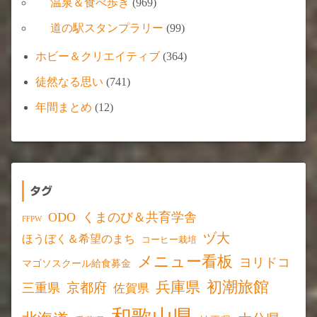
温泉＆食べ歩き
(969)
道の駅スタンプラリー
(99)
ホビー＆クリエイティブ
(364)
徒然なる思い
(741)
年間まとめ
(12)
タグ
ODO
くまのび＆共育学舎
FFPW
ヅ大
ほうぼく＆希望のまち
コーヒー栽培
メニュー看板
ヨリドコ
マゴソスクール給食募金
初潮旅館
兵庫県
京都府
三重県
佐賀県