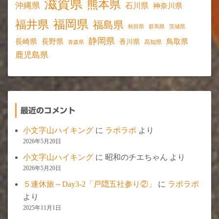
滋賀県
熊本県
沖縄県
石川県
神奈川県
福岡県
福井県
福島県
秋田県
群馬県
茨城県
静岡県
長野県
長崎県
鳥取県
香川県
高知県
青森県
鹿児島県
最近のコメント
小文字山ハイキング
に
ラポラポ
より
2026年5月20日
小文字山ハイキング
に
昭和のチエちゃん
より
2026年5月20日
５連休旅～Day3-2「戸隠五社参り②」
に
ラポラポ
より
2025年11月1日