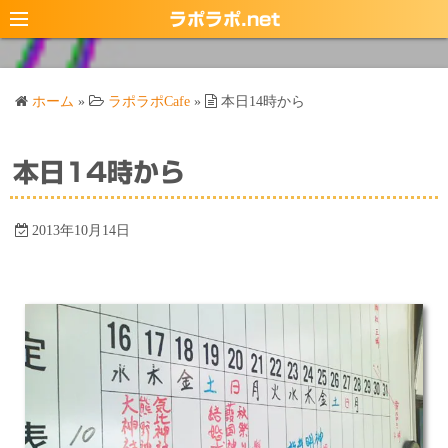
コ
ラポラポ.net
ン
テ
ン
ホーム
»
ラポラポCafe
»
本日14時から
ツ
へ
ス
本日14時から
キ
ッ
2013年10月14日
プ