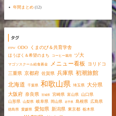
年間まとめ
(12)
タグ
ODO
くまのび＆共育学舎
FFPW
ヅ大
ほうぼく＆希望のまち
コーヒー栽培
メニュー看板
ヨリドコ
マゴソスクール給食募金
初潮旅館
兵庫県
京都府
三重県
佐賀県
和歌山県
北海道
大分県
埼玉県
千葉県
大阪府
奈良県
宮崎県
山口県
富山県
宮城県
山形県
岐阜県
島根県
広島県
岡山県
山梨県
岩手県
愛知県
新潟県
東京都
愛媛県
栃木県
徳島県