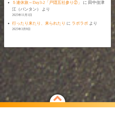
５連休旅～Day3-2「戸隠五社参り②」
に
田中佳津
江（バンタン）
より
2025年11月1日
行ったり来たり、来られたり
に
ラポラポ
より
2025年3月9日
Powered by
WordPress
Theme by
Simple Days