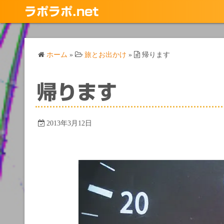
コ
ラポラポ.net
ン
テ
ン
ホーム
»
旅とお出かけ
»
帰ります
ツ
へ
ス
帰ります
キ
ッ
プ
2013年3月12日