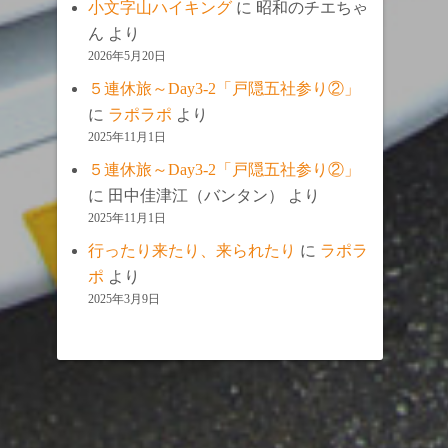
小文字山ハイキング
に
昭和のチエちゃ
ん
より
2026年5月20日
５連休旅～Day3-2「戸隠五社参り②」
に
ラポラポ
より
2025年11月1日
５連休旅～Day3-2「戸隠五社参り②」
に
田中佳津江（バンタン）
より
2025年11月1日
行ったり来たり、来られたり
に
ラポラ
ポ
より
2025年3月9日