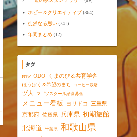
道の駅スタンプラリー
(99)
ホビー＆クリエイティブ
(364)
徒然なる思い
(741)
年間まとめ
(12)
タグ
ODO
くまのび＆共育学舎
FFPW
ほうぼく＆希望のまち
コーヒー栽培
ヅ大
マゴソスクール給食募金
メニュー看板
ヨリドコ
三重県
初潮旅館
兵庫県
京都府
佐賀県
和歌山県
北海道
千葉県