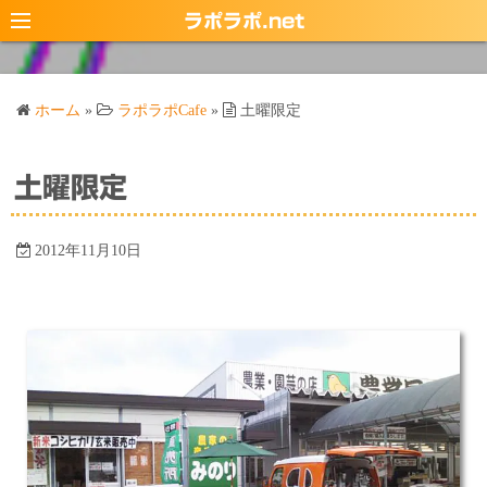
コ
ラポラポ.net
ン
テ
ン
ホーム
»
ラポラポCafe
»
土曜限定
ツ
へ
ス
土曜限定
キ
ッ
2012年11月10日
プ