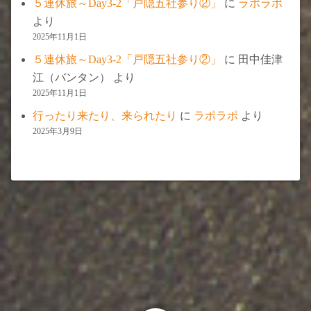
５連休旅～Day3-2「戸隠五社参り②」
に
ラポラポ
より
2025年11月1日
５連休旅～Day3-2「戸隠五社参り②」
に
田中佳津
江（バンタン）
より
2025年11月1日
行ったり来たり、来られたり
に
ラポラポ
より
2025年3月9日