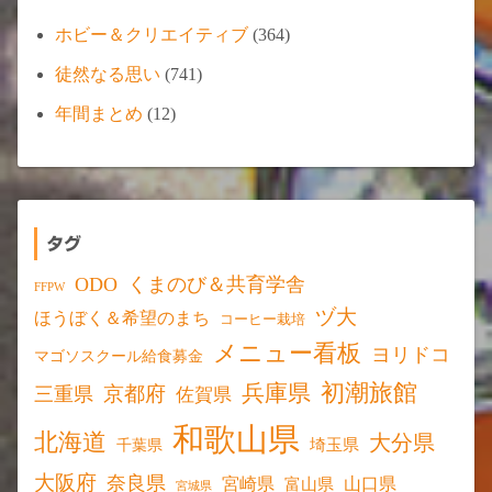
ホビー＆クリエイティブ
(364)
徒然なる思い
(741)
年間まとめ
(12)
タグ
ODO
くまのび＆共育学舎
FFPW
ヅ大
ほうぼく＆希望のまち
コーヒー栽培
メニュー看板
ヨリドコ
マゴソスクール給食募金
初潮旅館
兵庫県
京都府
三重県
佐賀県
和歌山県
北海道
大分県
埼玉県
千葉県
大阪府
奈良県
宮崎県
山口県
富山県
宮城県