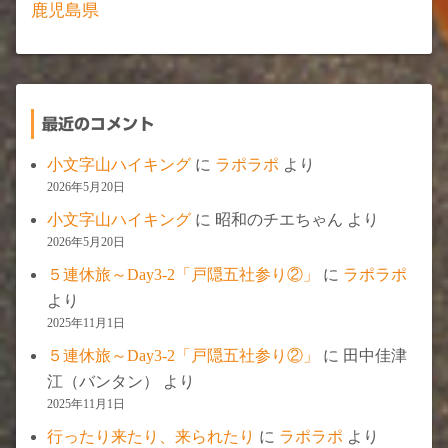
鹿児島県
最近のコメント
小文字山ハイキング
に
ラポラポ
より
2026年5月20日
小文字山ハイキング
に
昭和のチエちゃん
より
2026年5月20日
５連休旅～Day3-2「戸隠五社参り②」
に
ラポラポ
より
2025年11月1日
５連休旅～Day3-2「戸隠五社参り②」
に
田中佳津
江（バンタン）
より
2025年11月1日
行ったり来たり、来られたり
に
ラポラポ
より