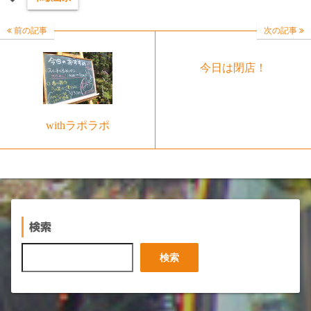
前の記事
次の記事
今日は閉店！
withラポラポ
検索
検
検索
索