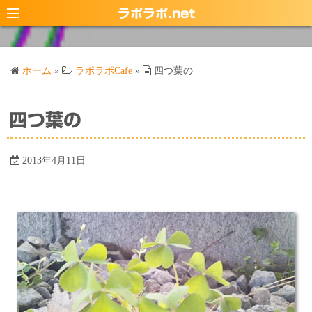
コ
ラポラポ.net
ン
テ
ン
ホーム
»
ラポラポCafe
»
四つ葉の
ツ
へ
ス
四つ葉の
キ
ッ
2013年4月11日
プ