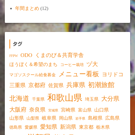
年間まとめ
(12)
タグ
ODO
くまのび＆共育学舎
FFPW
ヅ大
ほうぼく＆希望のまち
コーヒー栽培
メニュー看板
ヨリドコ
マゴソスクール給食募金
初潮旅館
兵庫県
京都府
三重県
佐賀県
和歌山県
北海道
大分県
埼玉県
千葉県
大阪府
奈良県
宮崎県
山口県
富山県
宮城県
山形県
岐阜県
島根県
広島県
岡山県
山梨県
岩手県
愛知県
新潟県
東京都
愛媛県
栃木県
徳島県