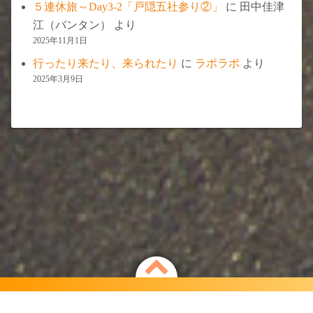
５連休旅～Day3-2「戸隠五社参り②」
に
田中佳津
江（バンタン）
より
2025年11月1日
行ったり来たり、来られたり
に
ラポラポ
より
2025年3月9日
Powered by
WordPress
Theme by
Simple Days