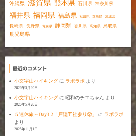
滋賀県
熊本県
沖縄県
石川県
神奈川県
福岡県
福井県
福島県
秋田県
群馬県
茨城県
静岡県
長野県
長崎県
鳥取県
香川県
高知県
青森県
鹿児島県
最近のコメント
小文字山ハイキング
に
ラポラポ
より
2026年5月20日
小文字山ハイキング
に
昭和のチエちゃん
より
2026年5月20日
５連休旅～Day3-2「戸隠五社参り②」
に
ラポラポ
より
2025年11月1日