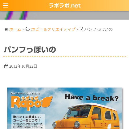
コ
ラポラポ.net
ン
テ
ン
ホーム
»
ホビー＆クリエイティブ
»
パンフっぽいの
ツ
へ
ス
パンフっぽいの
キ
ッ
2012年10月22日
プ